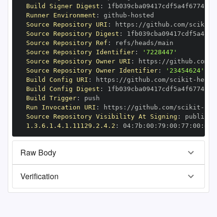
Build Signer Digest
:
Runner Environment
:
 github
-
Source Repository URI
:
 https
:
//github.com/scikit
-
Source Repository Digest
:
Source Repository Ref
:
Source Repository Identifier
:
'7228447'
Source Repository Owner URI
:
 https
:
//github.com/s
Source Repository Owner Identifier
:
'23454624'
Build Config URI
:
 https
:
//github.com/scikit
-
Build Config Digest
:
Build Trigger
:
Run Invocation URI
:
 https
:
//github.com/scikit
-
Source Repository Visibility At Signing
:
1.3.6.1.4.1.11129.2.4.2
:
 04
:
7b
:
00
:
79
:
00
:
77
:
00
:
dd
:
Raw Body
Verification