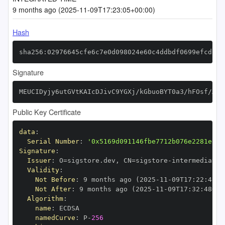
9 months ago (2025-11-09T17:23:05+00:00)
Hash
sha256:02976645cfe6c7e0d098024e60c4ddbdf0699efcdf1b
Signature
MEUCIDyjy6utGVtKAIcDJivC9YGXj/kGbuoBYT0a3/hFOsf/AiE
Public Key Certificate
data
:
Serial Number
:
'0x5169d091146fbe7712b076e2281e12d
Signature
:
Issuer
:
 O=sigstore.dev
,
 CN=sigstore
-
Validity
:
Not Before
:
 9 months ago (2025
-
11
-
09T17
:
22
:
48+0
Not After
:
 9 months ago (2025
-
11
-
09T17
:
32
:
48+00
Algorithm
:
name
:
namedCurve
:
 P
-
256