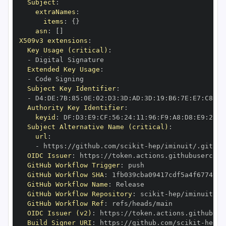
Subject
:
extraNames
:
items
:
{
}
asn
:
[
]
X509v3 extensions
:
Key Usage (critical)
:
-
Extended Key Usage
:
-
Subject Key Identifier
:
-
 D4
:
DE
:
7B
:
85
:
0E
:
02
:
D3
:
3D
:
AD
:
3D
:
19
:
B6
:
7E
:
E7
:
C8
:
D1
Authority Key Identifier
:
keyid
:
 DF
:
D3
:
E9
:
CF
:
56
:
24
:
11
:
96
:
F9
:
A8
:
D8
:
E9
:
28
:
5
Subject Alternative Name (critical)
:
url
:
-
 https
:
//github.com/scikit
-
OIDC Issuer
:
 https
:
GitHub Workflow Trigger
:
GitHub Workflow SHA
:
GitHub Workflow Name
:
GitHub Workflow Repository
:
 scikit
-
GitHub Workflow Ref
:
OIDC Issuer (v2)
:
 https
:
Build Signer URI
:
 https
:
//github.com/scikit
-