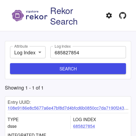
Rekor
Search
Attribute
Log Index
Log Index
SEARCH
Showing
1
-
1
of
1
Entry UUID:
108e9186e8c5677a6e47bf8d7d4bfcd6b0850cc7da7190f24317225784ec4858cdde0632c68e148a
TYPE
LOG INDEX
dsse
685827854
INTEGRATED TIME