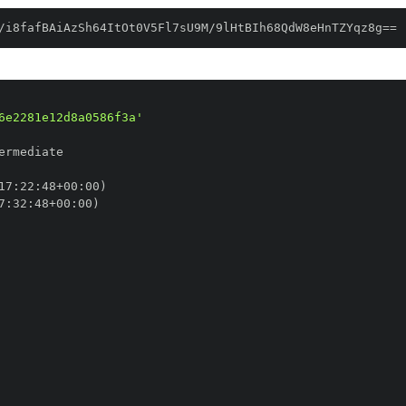
/i8fafBAiAzSh64ItOt0V5Fl7sU9M/9lHtBIh68QdW8eHnTZYqz8g==
6e2281e12d8a0586f3a'
17
:
22
:
48+00
:
7
:
32
:
48+00
: