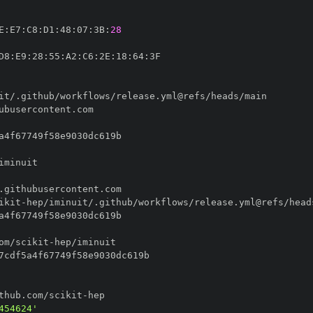
E
:
E7
:
C8
:
D1
:
48
:
07
:
3B
:
28
D8
:
E9
:
28
:
55
:
A2
:
C6
:
2E
:
18
:
64
:
ikit
-
om/scikit
-
thub.com/scikit
-
454624'