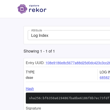
Attribute
Log Index
Showing
1
-
1
of
1
Entry UUID:
108e9186e8c5677a88d25d0dc423c3cc2
TYPE
LOG I
dsse
68582
Hash
sha256:bf6350a6194867ba8be6186f8b7ec73fdf
Signature