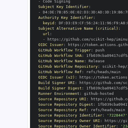
-
Subject Key Identifier
:
-
 D4
:
DE
:
7B
:
85
:
0E
:
02
:
D3
:
3D
:
AD
:
3D
:
19
:
B6
:
7
Authority Key Identifier
:
keyid
:
 DF
:
D3
:
E9
:
CF
:
56
:
24
:
11
:
96
:
F9
:
A8
:
Subject Alternative Name (critical)
:
url
:
-
 https
:
//github.com/scikit
-
OIDC Issuer
:
 https
:
GitHub Workflow Trigger
:
GitHub Workflow SHA
:
GitHub Workflow Name
:
GitHub Workflow Repository
:
 scikit
-
GitHub Workflow Ref
:
OIDC Issuer (v2)
:
 https
:
Build Signer URI
:
 https
:
//github.com/sc
Build Signer Digest
:
Runner Environment
:
 github
-
Source Repository URI
:
 https
:
//github.c
Source Repository Digest
:
Source Repository Ref
:
Source Repository Identifier
:
'7228447'
Source Repository Owner URI
:
 https
:
//gi
Source Repository Owner Identifier
:
'23