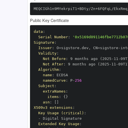
MEQCIGh1n9MYekrpiT1+BDty/Zn+6FQFqL/EkxRmq
Public Key Certificate
data
:
Serial Number
:
'0x5169d091146fbe7712b07
Signature
:
Issuer
:
 O=sigstore.dev
,
 CN=sigstore
-
Validity
:
Not Before
:
 9 months ago (2025
-
11
-
09T
Not After
:
 9 months ago (2025
-
11
-
09T1
Algorithm
:
name
:
namedCurve
:
 P
-
256
Subject
:
extraNames
:
items
:
{
}
asn
:
[
]
X509v3 extensions
:
Key Usage (critical)
:
-
Extended Key Usage
: