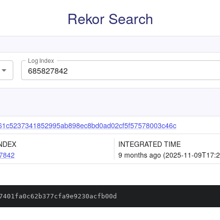
Rekor Search
Log Index
61c5237341852995ab898ec8bd0ad02cf5f57578003c46c
NDEX
INTEGRATED TIME
7842
9 months ago (2025-11-09T17:2
7401fa0c62b377cfa9e9230acfb00d