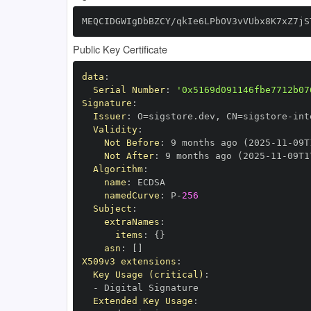
MEQCIDGWIgDbBZCY/qkIe6LPbOV3vVUbx8K7xZ7jS
Public Key Certificate
data
:
Serial Number
:
'0x5169d091146fbe7712b07
Signature
:
Issuer
:
 O=sigstore.dev
,
 CN=sigstore
-
Validity
:
Not Before
:
 9 months ago (2025
-
11
-
09T
Not After
:
 9 months ago (2025
-
11
-
09T1
Algorithm
:
name
:
namedCurve
:
 P
-
256
Subject
:
extraNames
:
items
:
{
}
asn
:
[
]
X509v3 extensions
:
Key Usage (critical)
:
-
Extended Key Usage
: