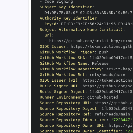
-
Subject Key Identifier
:
-
 D4
:
DE
:
7B
:
85
:
0E
:
02
:
D3
:
3D
:
AD
:
3D
:
19
:
B6
:
7
Authority Key Identifier
:
keyid
:
 DF
:
D3
:
E9
:
CF
:
56
:
24
:
11
:
96
:
F9
:
A8
:
Subject Alternative Name (critical)
:
url
:
-
 https
:
//github.com/scikit
-
OIDC Issuer
:
 https
:
GitHub Workflow Trigger
:
GitHub Workflow SHA
:
GitHub Workflow Name
:
GitHub Workflow Repository
:
 scikit
-
GitHub Workflow Ref
:
OIDC Issuer (v2)
:
 https
:
Build Signer URI
:
 https
:
//github.com/sc
Build Signer Digest
:
Runner Environment
:
 github
-
Source Repository URI
:
 https
:
//github.c
Source Repository Digest
:
Source Repository Ref
:
Source Repository Identifier
:
'7228447'
Source Repository Owner URI
:
 https
:
//gi
Source Repository Owner Identifier
:
'23