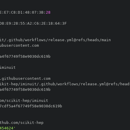
E
:
E7
:
C8
:
D1
:
48
:
07
:
3B
:
28
D8
:
E9
:
28
:
55
:
A2
:
C6
:
2E
:
18
:
64
:
ikit
-
om/scikit
-
thub.com/scikit
-
454624'