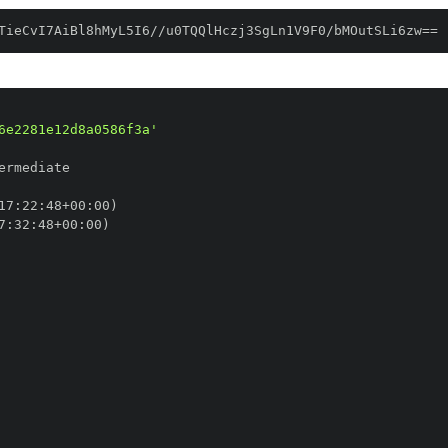
TieCvI7AiBl8hMyL5I6//u0TQQlHczj3SgLn1V9F0/bMOutSLi6zw==
6e2281e12d8a0586f3a'
17
:
22
:
48+00
:
7
:
32
:
48+00
: