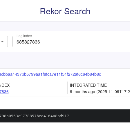
Rekor Search
Log Index
cbbaa4437bb5799aa1f8fca7e11f54f272af6c64b84b8c
NDEX
INTEGRATED TIME
7836
9 months ago (2025-11-09T17:2
798b0563c9778857bed4164a8bd917