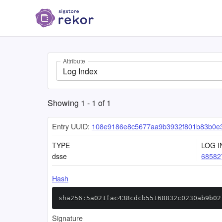
Attribute
Log Index
Showing
1
-
1
of
1
Entry UUID:
108e9186e8c5677aa9b3932f801b83b0e3
TYPE
LOG I
dsse
68582
Hash
sha256:5a021fac438cdcb55168832c0230ab9b02
Signature