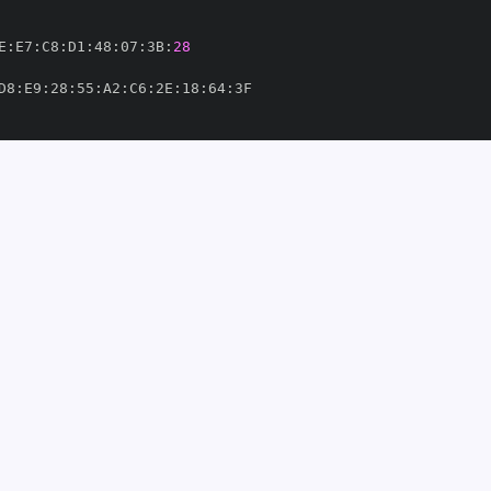
E
:
E7
:
C8
:
D1
:
48
:
07
:
3B
:
28
D8
:
E9
:
28
:
55
:
A2
:
C6
:
2E
:
18
:
64
:
ikit
-
om/scikit
-
thub.com/scikit
-
454624'