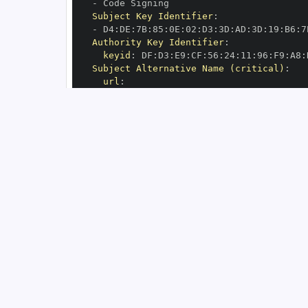
-
Subject Key Identifier
:
-
 D4
:
DE
:
7B
:
85
:
0E
:
02
:
D3
:
3D
:
AD
:
3D
:
19
:
B6
:
7
Authority Key Identifier
:
keyid
:
 DF
:
D3
:
E9
:
CF
:
56
:
24
:
11
:
96
:
F9
:
A8
:
Subject Alternative Name (critical)
:
url
:
-
 https
:
//github.com/scikit
-
OIDC Issuer
:
 https
:
GitHub Workflow Trigger
:
GitHub Workflow SHA
:
GitHub Workflow Name
:
GitHub Workflow Repository
:
 scikit
-
GitHub Workflow Ref
:
OIDC Issuer (v2)
:
 https
:
Build Signer URI
:
 https
:
//github.com/sc
Build Signer Digest
:
Runner Environment
:
 github
-
Source Repository URI
:
 https
:
//github.c
Source Repository Digest
:
Source Repository Ref
:
Source Repository Identifier
:
'7228447'
Source Repository Owner URI
:
 https
:
//gi
Source Repository Owner Identifier
:
'23