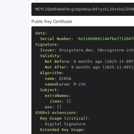
MEYCIQDmb4W4FWcgx0gVmbacDd+yzki2GtokqlOSH
Public Key Certificate
data
:
Serial Number
:
'0x5169d091146fbe7712b07
Signature
:
Issuer
:
 O=sigstore.dev
,
 CN=sigstore
-
Validity
:
Not Before
:
 9 months ago (2025
-
11
-
09T
Not After
:
 9 months ago (2025
-
11
-
09T1
Algorithm
:
name
:
namedCurve
:
 P
-
256
Subject
:
extraNames
:
items
:
{
}
asn
:
[
]
X509v3 extensions
:
Key Usage (critical)
:
-
Extended Key Usage
: