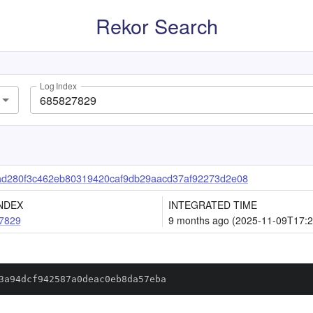
Rekor Search
Log Index
d280f3c462eb80319420caf9db29aacd37af92273d2e08
NDEX
INTEGRATED TIME
7829
9 months ago (2025-11-09T17:2
3a94dcf942587a0deac0eb8da57eba