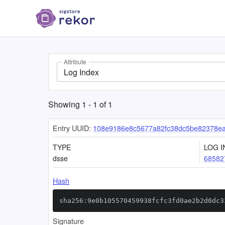
Attribute
Log Index
Showing
1
-
1
of
1
Entry UUID:
108e9186e8c5677a82fc38dc5be82378ea
TYPE
LOG I
dsse
68582
Hash
sha256:9e0b105570459938fcfc3fd0ae2b2d0dc3
Signature