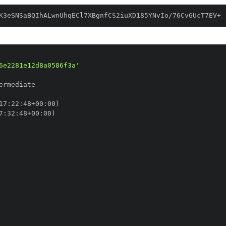
K3eSNSaBQIhALwnUhqECl7XBgnfCS2iuXD185YNvIo/76CvGUcT7EV+
6e2281e12d8a0586f3a'
17
:
22
:
48+00
:
7
:
32
:
48+00
: