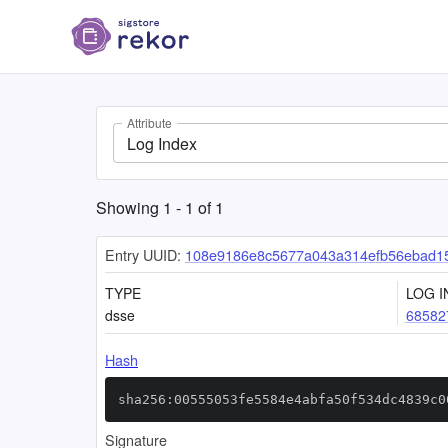
Attribute
Log Index
Showing
1
-
1
of
1
Entry UUID:
108e9186e8c5677a043a314efb56ebad15
TYPE
LOG I
dsse
68582
Hash
sha256:00555053fe5584e4abfa50f534dc4839c0
Signature