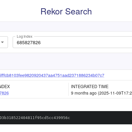
Rekor Search
Log Index
fffcb8103fee9820920437aa4751aad2371886234b07c7
NDEX
INTEGRATED TIME
7826
9 months ago (2025-11-09T17:2
03b318522404811f95cd5cc439956c