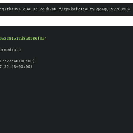
cqTtkaUvAIgBAu0ZL2qRh2eRFf/zpNkaf21jACzyGqq4gQ19v76ux8=
6e2281e12d8a0586f3a'
17
:
22
:
48+00
:
7
:
32
:
48+00
: