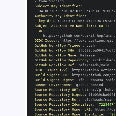
-
Subject Key Identifier
:
-
 D4
:
DE
:
7B
:
85
:
0E
:
02
:
D3
:
3D
:
AD
:
3D
:
19
:
B6
:
7
Authority Key Identifier
:
keyid
:
 DF
:
D3
:
E9
:
CF
:
56
:
24
:
11
:
96
:
F9
:
A8
:
Subject Alternative Name (critical)
:
url
:
-
 https
:
//github.com/scikit
-
OIDC Issuer
:
 https
:
GitHub Workflow Trigger
:
GitHub Workflow SHA
:
GitHub Workflow Name
:
GitHub Workflow Repository
:
 scikit
-
GitHub Workflow Ref
:
OIDC Issuer (v2)
:
 https
:
Build Signer URI
:
 https
:
//github.com/sc
Build Signer Digest
:
Runner Environment
:
 github
-
Source Repository URI
:
 https
:
//github.c
Source Repository Digest
:
Source Repository Ref
:
Source Repository Identifier
:
'7228447'
Source Repository Owner URI
:
 https
:
//gi
Source Repository Owner Identifier
:
'23