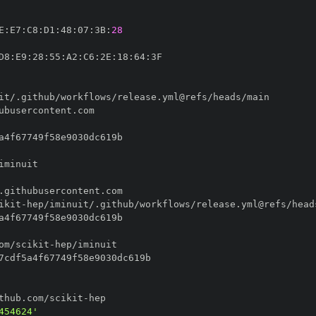
E
:
E7
:
C8
:
D1
:
48
:
07
:
3B
:
28
D8
:
E9
:
28
:
55
:
A2
:
C6
:
2E
:
18
:
64
:
ikit
-
om/scikit
-
thub.com/scikit
-
454624'