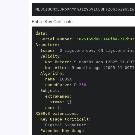
MEUCIQCNxEJPoXhYnnJ1z95V1C8UHYZOnJ619o3zw
Public Key Certificate
data
:
Serial Number
:
'0x5169d091146fbe7712b07
Signature
:
Issuer
:
 O=sigstore.dev
,
 CN=sigstore
-
Validity
:
Not Before
:
 9 months ago (2025
-
11
-
09T
Not After
:
 9 months ago (2025
-
11
-
09T1
Algorithm
:
name
:
namedCurve
:
 P
-
256
Subject
:
extraNames
:
items
:
{
}
asn
:
[
]
X509v3 extensions
:
Key Usage (critical)
:
-
Extended Key Usage
: