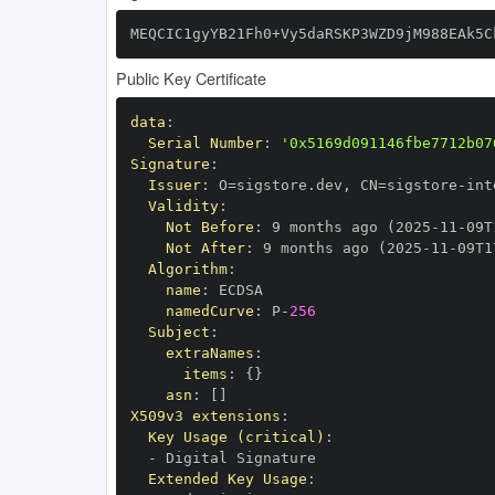
MEQCIC1gyYB21Fh0+Vy5daRSKP3WZD9jM988EAk5C
Public Key Certificate
data
:
Serial Number
:
'0x5169d091146fbe7712b07
Signature
:
Issuer
:
 O=sigstore.dev
,
 CN=sigstore
-
Validity
:
Not Before
:
 9 months ago (2025
-
11
-
09T
Not After
:
 9 months ago (2025
-
11
-
09T1
Algorithm
:
name
:
namedCurve
:
 P
-
256
Subject
:
extraNames
:
items
:
{
}
asn
:
[
]
X509v3 extensions
:
Key Usage (critical)
:
-
Extended Key Usage
: