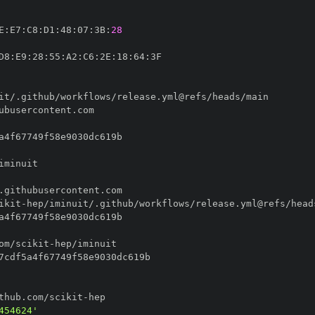
E
:
E7
:
C8
:
D1
:
48
:
07
:
3B
:
28
D8
:
E9
:
28
:
55
:
A2
:
C6
:
2E
:
18
:
64
:
ikit
-
om/scikit
-
thub.com/scikit
-
454624'