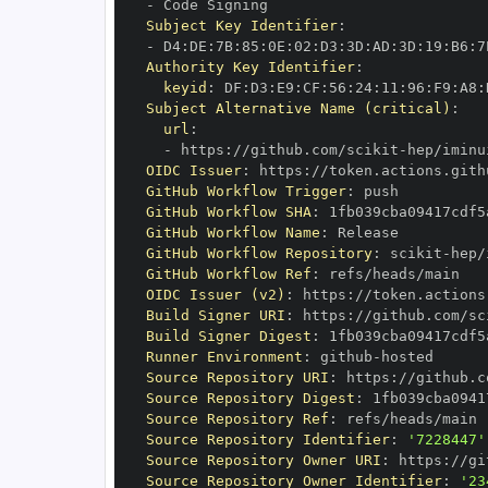
-
Subject Key Identifier
:
-
 D4
:
DE
:
7B
:
85
:
0E
:
02
:
D3
:
3D
:
AD
:
3D
:
19
:
B6
:
7
Authority Key Identifier
:
keyid
:
 DF
:
D3
:
E9
:
CF
:
56
:
24
:
11
:
96
:
F9
:
A8
:
Subject Alternative Name (critical)
:
url
:
-
 https
:
//github.com/scikit
-
OIDC Issuer
:
 https
:
GitHub Workflow Trigger
:
GitHub Workflow SHA
:
GitHub Workflow Name
:
GitHub Workflow Repository
:
 scikit
-
GitHub Workflow Ref
:
OIDC Issuer (v2)
:
 https
:
Build Signer URI
:
 https
:
//github.com/sc
Build Signer Digest
:
Runner Environment
:
 github
-
Source Repository URI
:
 https
:
//github.c
Source Repository Digest
:
Source Repository Ref
:
Source Repository Identifier
:
'7228447'
Source Repository Owner URI
:
 https
:
//gi
Source Repository Owner Identifier
:
'23