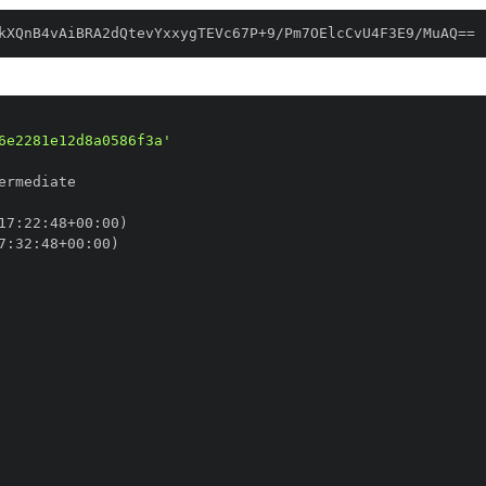
kXQnB4vAiBRA2dQtevYxxygTEVc67P+9/Pm7OElcCvU4F3E9/MuAQ==
6e2281e12d8a0586f3a'
17
:
22
:
48+00
:
7
:
32
:
48+00
: