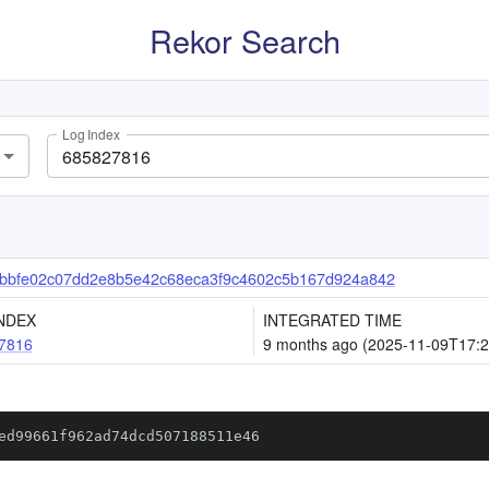
Rekor Search
Log Index
bbfe02c07dd2e8b5e42c68eca3f9c4602c5b167d924a842
NDEX
INTEGRATED TIME
7816
9 months ago (2025-11-09T17:2
ed99661f962ad74dcd507188511e46