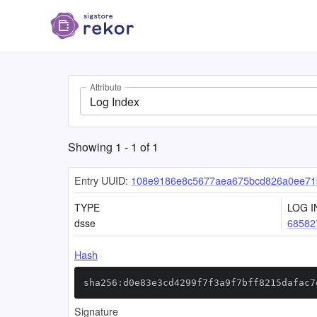
Attribute
Log Index
Showing
1
-
1
of
1
Entry UUID:
108e9186e8c5677aea675bcd826a0ee71
TYPE
LOG I
dsse
68582
Hash
sha256:d0e83e3cd4299f7f3a9f7bff8215dafac7
Signature