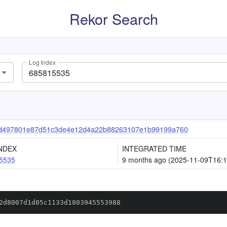
Rekor Search
Log Index
d497801e87d51c3de4e12d4a22b88263107e1b99199a760
NDEX
INTEGRATED TIME
5535
9 months ago (2025-11-09T16:1
2d8007d1d05c1133d1803945553988