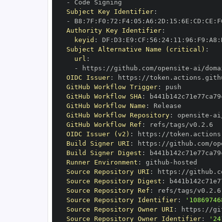
-
Subject Key Identifier
:
-
 B8
:
7F
:
F0
:
72
:
F4
:
05
:
A6
:
2D
:
15
:
6E
:
CD
:
CE
:
F
Authority Key Identifier
:
keyid
:
 DF
:
D3
:
E9
:
CF
:
56
:
24
:
11
:
96
:
F9
:
A8
:
Subject Alternative Name (critical)
:
url
:
-
 https
:
//github.com/opensite
-
OIDC Issuer
:
 https
:
GitHub Workflow Trigger
:
GitHub Workflow SHA
:
GitHub Workflow Name
:
GitHub Workflow Repository
:
 opensite
-
GitHub Workflow Ref
:
OIDC Issuer (v2)
:
 https
:
Build Signer URI
:
 https
:
//github.com/op
Build Signer Digest
:
Runner Environment
:
 github
-
Source Repository URI
:
 https
:
//github.c
Source Repository Digest
:
Source Repository Ref
:
Source Repository Identifier
:
'10869746
Source Repository Owner URI
:
 https
:
//gi
Source Repository Owner Identifier
:
'24