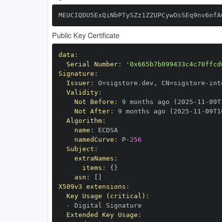
MEUCIQDU5ExQiNbPTySZz1ZZUPCywOsSEq9nv6nfA
Public Key Certificate
data
:
Serial Number
:
'0x665b7b099433c4c70ffcd
Signature
:
Issuer
:
 O=sigstore.dev
,
 CN=sigstore
-
Validity
:
Not Before
:
 9 months ago (2025
-
11
-
09T
Not After
:
 9 months ago (2025
-
11
-
09T1
Algorithm
:
name
:
namedCurve
:
 P
-
256
Subject
:
extraNames
:
items
:
{
}
asn
:
[
]
X509v3 extensions
:
Key Usage (critical)
:
-
Extended Key Usage
: