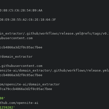
0
:
88
:
C5
:
C6
:
28
:
54
:
B9
:
D8
:
E9
:
28
:
55
:
A2
:
C6
:
2E
:
18
:
64
:
ensite
-
om/opensite
-
88'
thub.com/opensite
-
1259282'