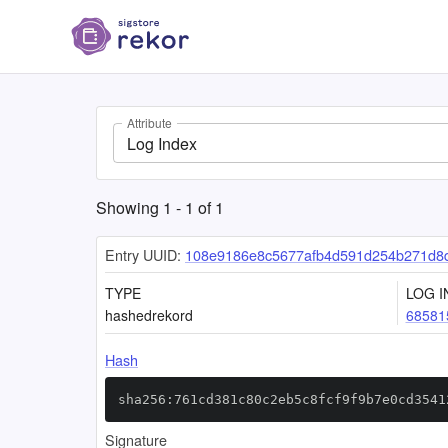
Attribute
Log Index
Showing
1
-
1
of
1
Entry UUID:
108e9186e8c5677afb4d591d254b271d8
TYPE
LOG I
hashedrekord
68581
Hash
sha256:761cd381c80c2eb5c8fcf9f9b7e0cd3541
Signature