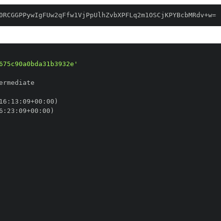
0RCGGPPywIgFUw2qFfw1VjPpUlhZvbXPFLq2m1OSCjKPYBcbMRdv+w=
675c90a0bda31b3932e'
16
:
13
:
09+00
:
6
:
23
:
09+00
: