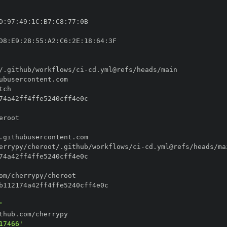
D
:
97
:
49
:
1C
:
B7
:
C8
:
77
:
D8
:
E9
:
28
:
55
:
A2
:
C6
:
2E
:
18
:
64
:
/.github/workflows/ci
-
errypy/cheroot/.github/workflows/ci
-
'
17466'