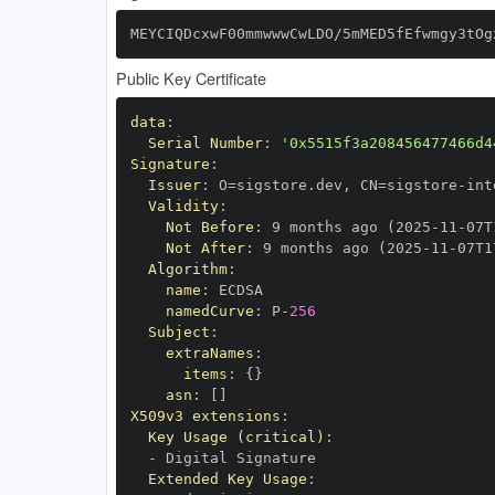
MEYCIQDcxwF00mmwwwCwLDO/5mMED5fEfwmgy3tOg
Public Key Certificate
data
:
Serial Number
:
'0x5515f3a208456477466d4
Signature
:
Issuer
:
 O=sigstore.dev
,
 CN=sigstore
-
Validity
:
Not Before
:
 9 months ago (2025
-
11
-
07T
Not After
:
 9 months ago (2025
-
11
-
07T1
Algorithm
:
name
:
namedCurve
:
 P
-
256
Subject
:
extraNames
:
items
:
{
}
asn
:
[
]
X509v3 extensions
:
Key Usage (critical)
:
-
Extended Key Usage
: