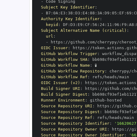
-
Subject Key Identifier
:
-
 B7
:
0A
:
E3
:
38
:
D3
:
E4
:
88
:
3A
:
D9
:
05
:
EF
:
69
:
C
Authority Key Identifier
:
keyid
:
 DF
:
D3
:
E9
:
CF
:
56
:
24
:
11
:
96
:
F9
:
A8
:
Subject Alternative Name (critical)
:
url
:
-
 https
:
//github.com/cherrypy/cheroot
OIDC Issuer
:
 https
:
GitHub Workflow Trigger
:
GitHub Workflow SHA
:
GitHub Workflow Name
:
GitHub Workflow Repository
:
GitHub Workflow Ref
:
OIDC Issuer (v2)
:
 https
:
Build Signer URI
:
 https
:
//github.com/ch
Build Signer Digest
:
Runner Environment
:
 github
-
Source Repository URI
:
 https
:
Source Repository Digest
:
Source Repository Ref
:
Source Repository Identifier
:
'16620627
Source Repository Owner URI
:
 https
:
Source Repository Owner Identifier
:
'66