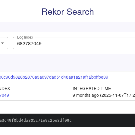
Rekor Search
Log Index
00c90d9828b2870a3a097dad51d48aa1a21af12bbffbe39
NDEX
INTEGRATED TIME
7049
9 months ago (2025-11-07T17:2
a3c49f0bd4da305c71e9c2be3df09c