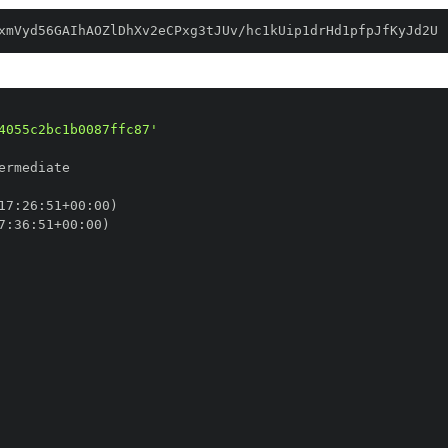
xmVyd56GAIhAOZlDhXv2eCPxg3tJUv/hc1kUip1drHd1pfpJfKyJd2U
4055c2bc1b0087ffc87'
17
:
26
:
51+00
:
7
:
36
:
51+00
: