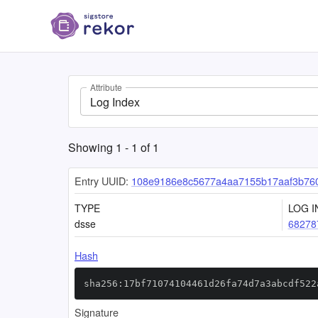
Attribute
Log Index
Showing
1
-
1
of
1
Entry UUID:
108e9186e8c5677a4aa7155b17aaf3b76
TYPE
LOG I
dsse
68278
Hash
sha256:17bf71074104461d26fa74d7a3abcdf522
Signature