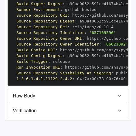
Build Signer Digest
:
Runner Environment
:
 github
-
Source Repository URI
:
 https
:
Source Repository Digest
:
Source Repository Ref
:
Source Repository Identifier
:
'657169596'
Source Repository Owner URI
:
 https
:
Source Repository Owner Identifier
:
'66023092'
Build Config URI
:
 https
:
Build Config Digest
:
Build Trigger
:
Run Invocation URI
:
 https
:
Source Repository Visibility At Signing
:
1.3.6.1.4.1.11129.2.4.2
:
 04
:
7a
:
00
:
78
:
00
:
76
:
00
:
dd
:
Raw Body
Verification