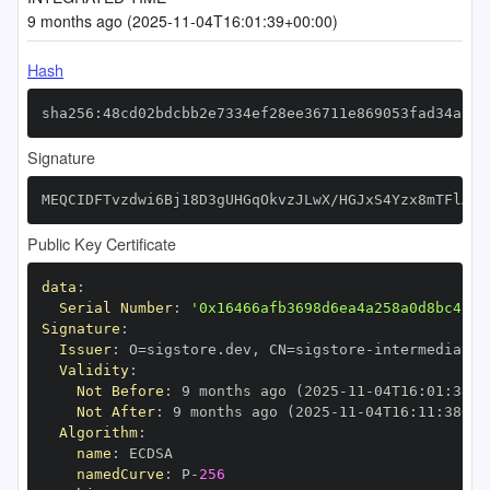
9 months ago (2025-11-04T16:01:39+00:00)
Hash
sha256:48cd02bdcbb2e7334ef28ee36711e869053fad34a39a
Signature
MEQCIDFTvzdwi6Bj18D3gUHGqOkvzJLwX/HGJxS4Yzx8mTFlAiA
Public Key Certificate
data
:
Serial Number
:
'0x16466afb3698d6ea4a258a0d8bc416d
Signature
:
Issuer
:
 O=sigstore.dev
,
 CN=sigstore
-
Validity
:
Not Before
:
 9 months ago (2025
-
11
-
04T16
:
01
:
38+0
Not After
:
 9 months ago (2025
-
11
-
04T16
:
11
:
38+00
Algorithm
:
name
:
namedCurve
:
 P
-
256