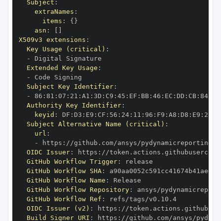
Subject
:
extraNames
:
items
:
{
}
asn
:
[
]
X509v3 extensions
:
Key Usage (critical)
:
-
Extended Key Usage
:
-
Subject Key Identifier
:
-
 86
:
81
:
07
:
21
:
A1
:
3D
:
C9
:
45
:
EF
:
BB
:
46
:
EC
:
DD
:
CB
:
84
:
94
Authority Key Identifier
:
keyid
:
 DF
:
D3
:
E9
:
CF
:
56
:
24
:
11
:
96
:
F9
:
A8
:
D8
:
E9
:
28
:
5
Subject Alternative Name (critical)
:
url
:
-
 https
:
OIDC Issuer
:
 https
:
GitHub Workflow Trigger
:
GitHub Workflow SHA
:
GitHub Workflow Name
:
GitHub Workflow Repository
:
GitHub Workflow Ref
:
OIDC Issuer (v2)
:
 https
:
Build Signer URI
:
 https
: