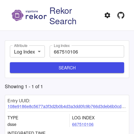
Rekor
Search
Attribute
Log Index
Log Index
SEARCH
Showing
1
-
1
of
1
Entry UUID:
108e9186e8c5677a3f3d2b0b4d3a3dd0fc9b766d3deb6b0cda03a93dca616ab1888461cd7377c3bf
TYPE
LOG INDEX
dsse
667510106
INTEGRATED TIME