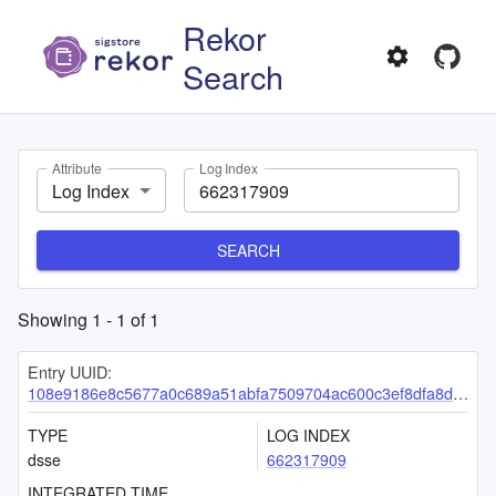
Rekor
Search
Attribute
Log Index
Log Index
SEARCH
Showing
1
-
1
of
1
Entry UUID:
108e9186e8c5677a0c689a51abfa7509704ac600c3ef8dfa8d452116b26f33e982e4f429643c555f
TYPE
LOG INDEX
dsse
662317909
INTEGRATED TIME