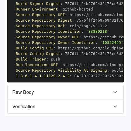
Build Signer Digest
:
Runner Environment
:
 github
-
Source Repository URI
:
 https
:
Source Repository Digest
:
Source Repository Ref
:
Source Repository Identifier
:
'33880218'
Source Repository Owner URI
:
 https
:
Source Repository Owner Identifier
:
'10352495'
Build Config URI
:
 https
:
Build Config Digest
:
Build Trigger
:
Run Invocation URI
:
 https
:
Source Repository Visibility At Signing
:
1.3.6.1.4.1.11129.2.4.2
:
 04
:
79
:
00
:
77
:
00
:
75
:
00
:
dd
:
Raw Body
Verification