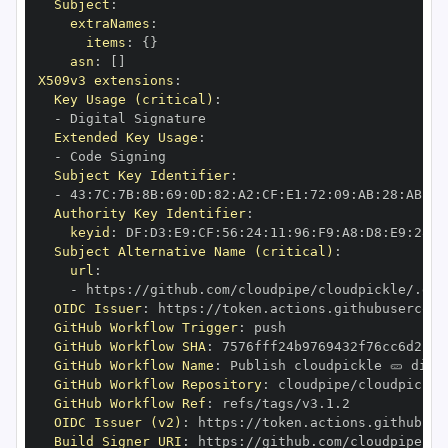
Subject
:
extraNames
:
items
:
{
}
asn
:
[
]
X509v3 extensions
:
Key Usage (critical)
:
-
Extended Key Usage
:
-
Subject Key Identifier
:
-
 43
:
7C
:
7B
:
8B
:
69
:
0D
:
82
:
A2
:
CF
:
E1
:
72
:
09
:
AB
:
28
:
AB
:
C7
Authority Key Identifier
:
keyid
:
 DF
:
D3
:
E9
:
CF
:
56
:
24
:
11
:
96
:
F9
:
A8
:
D8
:
E9
:
28
:
5
Subject Alternative Name (critical)
:
url
:
-
 https
:
OIDC Issuer
:
 https
:
GitHub Workflow Trigger
:
GitHub Workflow SHA
:
GitHub Workflow Name
:
GitHub Workflow Repository
:
GitHub Workflow Ref
:
OIDC Issuer (v2)
:
 https
:
Build Signer URI
:
 https
: