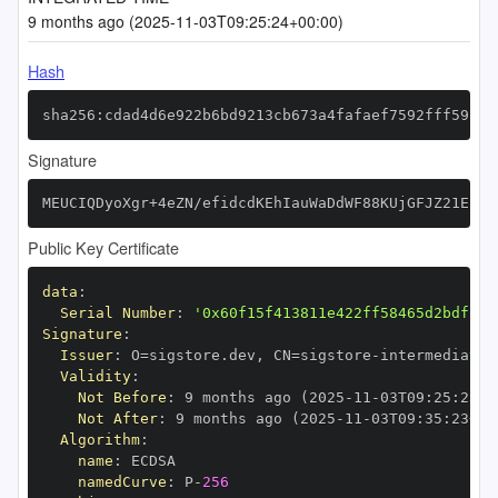
9 months ago (2025-11-03T09:25:24+00:00)
Hash
sha256:cdad4d6e922b6bd9213cb673a4fafaef7592fff5952b
Signature
MEUCIQDyoXgr+4eZN/efidcdKEhIauWaDdWF88KUjGFJZ21EcAI
Public Key Certificate
data
:
Serial Number
:
'0x60f15f413811e422ff58465d2bdf2b3
Signature
:
Issuer
:
 O=sigstore.dev
,
 CN=sigstore
-
Validity
:
Not Before
:
 9 months ago (2025
-
11
-
03T09
:
25
:
23+0
Not After
:
 9 months ago (2025
-
11
-
03T09
:
35
:
23+00
Algorithm
:
name
:
namedCurve
:
 P
-
256