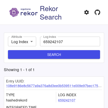
Rekor
Search
Attribute
Log Index
Log Index
SEARCH
Showing
1
-
1
of
1
Entry UUID:
108e9186e8c5677a9a376a8d3ee0b539511e009e97bec175fda6a261f6d2879e0ab6b1a3a30b6c1a
TYPE
LOG INDEX
hashedrekord
659242107
INTEGRATED TIME