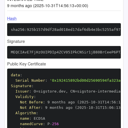
9 months ago (2025-10-31T14:56:13+00:00)
Hash
sha256:925b157d9df28ad018ed17daf6db4e3bc5255af9712c
Signature
MEQCIAvE7FjHzOUIPDIp4ZCV05IPkCNSir1jB80BrCeeP6PTAiA
Public Key Certificate
data
:
Serial Number
:
'0x192415892bd00d25690594fa323a6c8
Signature
:
Issuer
:
 O=sigstore.dev
,
 CN=sigstore
-
Validity
:
Not Before
:
 9 months ago (2025
-
10
-
31T14
:
56
:
13+0
Not After
:
 9 months ago (2025
-
10
-
31T15
:
06
:
13+00
Algorithm
:
name
:
namedCurve
:
 P
-
256