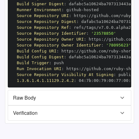
Build Signer Digest
:
Runner Environment
:
 github
-
Source Repository URI
:
 https
:
//github.com/ruby
-
Source Repository Digest
:
Source Repository Ref
:
Source Repository Identifier
:
'23578850'
Source Repository Owner URI
:
 https
:
//github.com/r
Source Repository Owner Identifier
:
'78095623'
Build Config URI
:
 https
:
//github.com/ruby
-
Build Config Digest
:
Build Trigger
:
Run Invocation URI
:
 https
:
//github.com/ruby
-
Source Repository Visibility At Signing
:
1.3.6.1.4.1.11129.2.4.2
:
 04
:
7b
:
00
:
79
:
00
:
77
:
00
:
dd
:
Raw Body
Verification