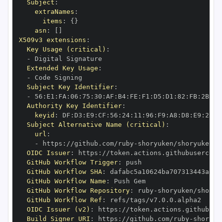
Subject
:
extraNames
:
items
:
{
}
asn
:
[
]
X509v3 extensions
:
Key Usage (critical)
:
-
Extended Key Usage
:
-
Subject Key Identifier
:
-
 56
:
E1
:
FA
:
06
:
75
:
30
:
AF
:
B4
:
FE
:
F1
:
D5
:
D1
:
82
:
FB
:
2B
:
12
Authority Key Identifier
:
keyid
:
 DF
:
D3
:
E9
:
CF
:
56
:
24
:
11
:
96
:
F9
:
A8
:
D8
:
E9
:
28
:
5
Subject Alternative Name (critical)
:
url
:
-
 https
:
//github.com/ruby
-
OIDC Issuer
:
 https
:
GitHub Workflow Trigger
:
GitHub Workflow SHA
:
GitHub Workflow Name
:
GitHub Workflow Repository
:
 ruby
-
GitHub Workflow Ref
:
OIDC Issuer (v2)
:
 https
:
Build Signer URI
:
 https
:
//github.com/ruby
-