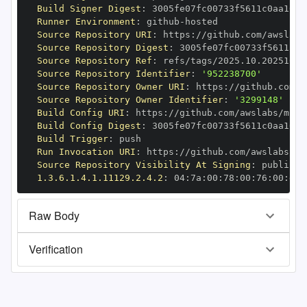
Build Signer Digest
:
Runner Environment
:
 github
-
Source Repository URI
:
 https
:
Source Repository Digest
:
Source Repository Ref
:
Source Repository Identifier
:
'952238700'
Source Repository Owner URI
:
 https
:
Source Repository Owner Identifier
:
'3299148'
Build Config URI
:
 https
:
Build Config Digest
:
Build Trigger
:
Run Invocation URI
:
 https
:
Source Repository Visibility At Signing
:
1.3.6.1.4.1.11129.2.4.2
:
 04
:
7a
:
00
:
78
:
00
:
76
:
00
:
dd
:
Raw Body
Verification