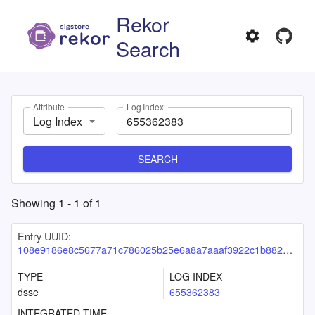
Rekor
Search
Attribute
Log Index
Log Index
SEARCH
Showing
1
-
1
of
1
Entry UUID:
108e9186e8c5677a71c786025b25e6a8a7aaaf3922c1b882480836fb30970922f51208f655861488
TYPE
LOG INDEX
dsse
655362383
INTEGRATED TIME