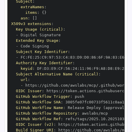
Subject
:
extraNames
:
items
:
{
}
asn
:
[
]
X509v3 extensions
:
Key Usage (critical)
:
-
Extended Key Usage
:
-
Subject Key Identifier
:
-
 FC
:
FE
:
25
:
C9
:
97
:
53
:
C4
:
83
:
D9
:
D0
:
86
:
6F
:
9A
:
83
:
E6
:
F6
Authority Key Identifier
:
keyid
:
 DF
:
D3
:
E9
:
CF
:
56
:
24
:
11
:
96
:
F9
:
A8
:
D8
:
E9
:
28
:
5
Subject Alternative Name (critical)
:
url
:
-
 https
:
OIDC Issuer
:
 https
:
GitHub Workflow Trigger
:
GitHub Workflow SHA
:
GitHub Workflow Name
:
GitHub Workflow Repository
:
GitHub Workflow Ref
:
OIDC Issuer (v2)
:
 https
:
Build Signer URI
:
 https
: