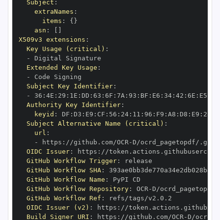
Subject
:
extraNames
:
items
:
{
}
asn
:
[
]
X509v3 extensions
:
Key Usage (critical)
:
-
Extended Key Usage
:
-
Subject Key Identifier
:
-
 36
:
4E
:
29
:
1E
:
DD
:
63
:
6F
:
7A
:
93
:
BF
:
E6
:
34
:
42
:
6E
:
E5
:
20
Authority Key Identifier
:
keyid
:
 DF
:
D3
:
E9
:
CF
:
56
:
24
:
11
:
96
:
F9
:
A8
:
D8
:
E9
:
28
:
5
Subject Alternative Name (critical)
:
url
:
-
 https
:
//github.com/OCR
-
OIDC Issuer
:
 https
:
GitHub Workflow Trigger
:
GitHub Workflow SHA
:
GitHub Workflow Name
:
GitHub Workflow Repository
:
 OCR
-
GitHub Workflow Ref
:
OIDC Issuer (v2)
:
 https
:
Build Signer URI
:
 https
:
//github.com/OCR
-