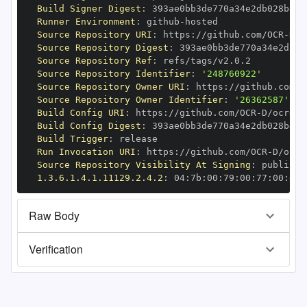
Build Signer Digest
:
Runner Environment
:
 github
-
Source Repository URI
:
 https
:
//github.com/OCR
-
Source Repository Digest
:
Source Repository Ref
:
Source Repository Identifier
:
'248760922'
Source Repository Owner URI
:
 https
:
//github.com/O
Source Repository Owner Identifier
:
'26362587'
Build Config URI
:
 https
:
//github.com/OCR
-
Build Config Digest
:
Build Trigger
:
Run Invocation URI
:
 https
:
//github.com/OCR
-
Source Repository Visibility At Signing
:
1.3.6.1.4.1.11129.2.4.2
:
 04
:
7b
:
00
:
79
:
00
:
77
:
00
:
dd
:
Raw Body
Verification