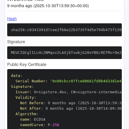
9 months ago (2025-10-30T13:59:30+00:00)
Hash
sha256:c8343391d7cee2fb6e22b3735f4d5e794b475f1399bc
Signature
MEUCIQCglILLHc2NMqxv2LAXjbTvwbjG28oYB0/0ETMsrOe24AI
Public Key Certificate
data
:
Serial Number
:
'0x00cbcc07fce08661fd9b4d33d1e4e91
Signature
:
Issuer
:
 O=sigstore.dev
,
 CN=sigstore
-
Validity
:
Not Before
:
 9 months ago (2025
-
10
-
30T13
:
59
:
30+0
Not After
:
 9 months ago (2025
-
10
-
30T14
:
09
:
30+00
Algorithm
:
name
:
namedCurve
:
 P
-
256