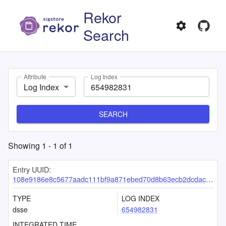
Rekor
Search
Attribute
Log Index
Log Index
SEARCH
Showing
1
-
1
of
1
Entry UUID:
108e9186e8c5677aadc111bf9a871ebed70d8b63ecb2dcdacfc64659ae928eaf38a1689f3f086006
TYPE
LOG INDEX
dsse
654982831
INTEGRATED TIME