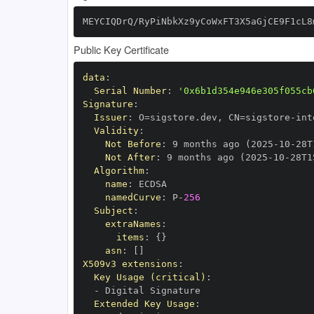
MEYCIQDrQ/RyPiNbkXz9yCoWxFT3X5aGjCE9F1cL8
Public Key Certificate
data
:
Serial Number
:
'0x6b1d354e946e305f055cb
Signature
:
Issuer
:
 O=sigstore.dev
,
 CN=sigstore
-
Validity
:
Not Before
:
 9 months ago (2025
-
10
-
28T
Not After
:
 9 months ago (2025
-
10
-
28T1
Algorithm
:
name
:
namedCurve
:
 P
-
256
Subject
:
extraNames
:
items
:
{
}
asn
:
[
]
X509v3 extensions
:
Key Usage (critical)
:
-
Extended Key Usage
: