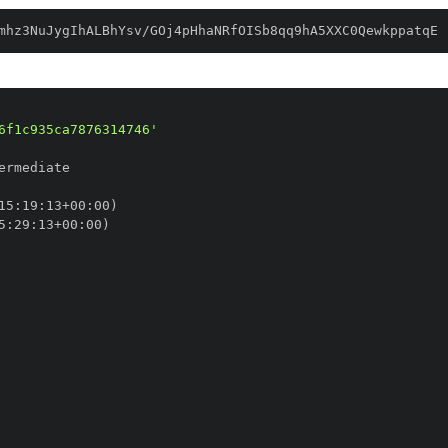
mhz3NuJygIhALBhYsv/GOj4pHhaNRfOISb8qq9hA5XXC0QewkppatqE
6f1c935ca7876314746'
15
:
19
:
13+00
:
5
:
29
:
13+00
: