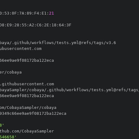
0
:
53
:
0F
:
7A
:
89
:
F4
:
E1
:
21
D8
:
E9
:
28
:
55
:
A2
:
C6
:
2E
:
18
:
64
:
8'
546658'