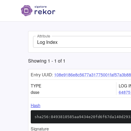
Attribute
Log Index
Showing
1
-
1
of
1
Entry UUID:
108e9186e8c5677a31775001faf57a3b8
TYPE
LOG I
dsse
64875
Hash
sha256:8493810585aa9434e20fd6f67da140d293
Signature