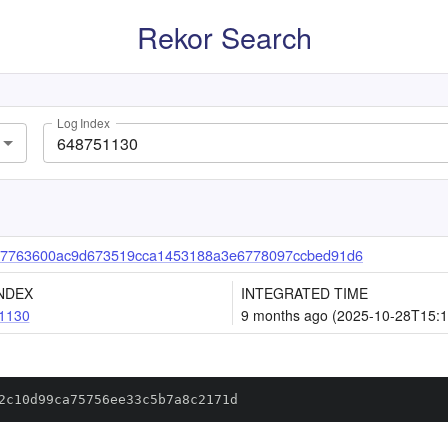
Rekor Search
Log Index
87763600ac9d673519cca1453188a3e6778097ccbed91d6
NDEX
INTEGRATED TIME
1130
9 months ago (2025-10-28T15:1
2c10d99ca75756ee33c5b7a8c2171d