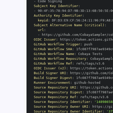
-
Subject Key Identifier
:
-
 90
:
4F
:
35
:
78
:
94
:
D7
:
9B
:
3D
:
13
:
6B
:
50
:
5E
:
0
Authority Key Identifier
:
keyid
:
 DF
:
D3
:
E9
:
CF
:
56
:
24
:
11
:
96
:
F9
:
A8
:
Subject Alternative Name (critical)
:
url
:
-
 https
:
OIDC Issuer
:
 https
:
GitHub Workflow Trigger
:
GitHub Workflow SHA
:
GitHub Workflow Name
:
GitHub Workflow Repository
:
GitHub Workflow Ref
:
OIDC Issuer (v2)
:
 https
:
Build Signer URI
:
 https
:
Build Signer Digest
:
Runner Environment
:
 github
-
Source Repository URI
:
 https
:
Source Repository Digest
:
Source Repository Ref
:
Source Repository Identifier
:
'14898658
Source Repository Owner URI
:
 https
:
Source Repository Owner Identifier
:
'37