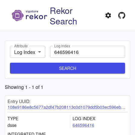
Rekor
Search
Attribute
Log Index
Log Index
SEARCH
Showing
1
-
1
of
1
Entry UUID:
108e9186e8c5677a2df47b208113c0d1079dd5b03ec596ebb2134aec15a8d5f105d55b432514150a
TYPE
LOG INDEX
dsse
646596416
INTEGRATED TIME