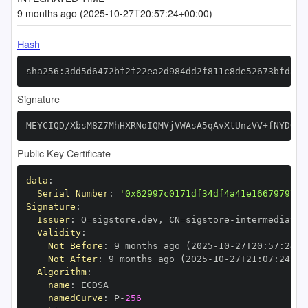
9 months ago (2025-10-27T20:57:24+00:00)
Hash
sha256:3dd5d6472bf2f22ea2d984dd2f811c8de52673bfda6d
Signature
MEYCIQD/XbsM8Z7MhHXRNoIQMVjVWAsA5qAvXtUnzVV+fNYDOwI
Public Key Certificate
data
:
Serial Number
:
'0x62997c0171df34df4a41e16679797cb
Signature
:
Issuer
:
 O=sigstore.dev
,
 CN=sigstore
-
Validity
:
Not Before
:
 9 months ago (2025
-
10
-
27T20
:
57
:
24+0
Not After
:
 9 months ago (2025
-
10
-
27T21
:
07
:
24+00
Algorithm
:
name
:
namedCurve
:
 P
-
256