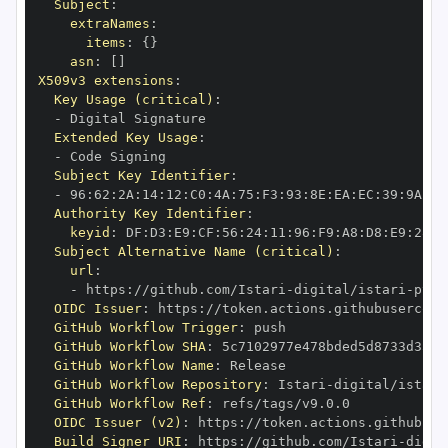
Subject
:
extraNames
:
items
:
{
}
asn
:
[
]
X509v3 extensions
:
Key Usage (critical)
:
-
Extended Key Usage
:
-
Subject Key Identifier
:
-
 96
:
62
:
2A
:
14
:
12
:
C0
:
4A
:
75
:
F3
:
93
:
8E
:
EA
:
EC
:
39
:
9A
:
45
Authority Key Identifier
:
keyid
:
 DF
:
D3
:
E9
:
CF
:
56
:
24
:
11
:
96
:
F9
:
A8
:
D8
:
E9
:
28
:
5
Subject Alternative Name (critical)
:
url
:
-
 https
:
//github.com/Istari
-
digital/istari
-
pyth
OIDC Issuer
:
 https
:
GitHub Workflow Trigger
:
GitHub Workflow SHA
:
GitHub Workflow Name
:
GitHub Workflow Repository
:
 Istari
-
digital/istari
GitHub Workflow Ref
:
OIDC Issuer (v2)
:
 https
:
Build Signer URI
:
 https
:
//github.com/Istari
-
digit