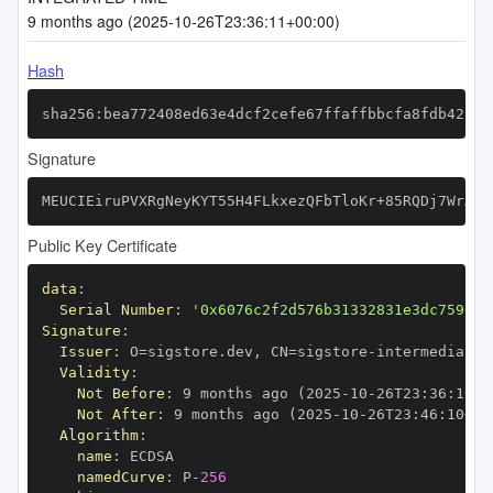
9 months ago (2025-10-26T23:36:11+00:00)
Hash
sha256:bea772408ed63e4dcf2cefe67ffaffbbcfa8fdb42a06
Signature
MEUCIEiruPVXRgNeyKYT55H4FLkxezQFbTloKr+85RQDj7WrAiE
Public Key Certificate
data
:
Serial Number
:
'0x6076c2f2d576b31332831e3dc7596ff
Signature
:
Issuer
:
 O=sigstore.dev
,
 CN=sigstore
-
Validity
:
Not Before
:
 9 months ago (2025
-
10
-
26T23
:
36
:
10+0
Not After
:
 9 months ago (2025
-
10
-
26T23
:
46
:
10+00
Algorithm
:
name
:
namedCurve
:
 P
-
256