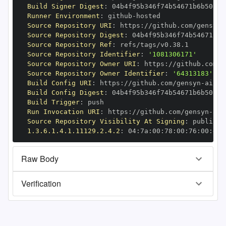
Build Signer Digest
:
Runner Environment
:
 github
-
Source Repository URI
:
 https
:
//github.com/gensyn
-
Source Repository Digest
:
Source Repository Ref
:
Source Repository Identifier
:
'1081306171'
Source Repository Owner URI
:
 https
:
//github.com/g
Source Repository Owner Identifier
:
'64313183'
Build Config URI
:
 https
:
//github.com/gensyn
-
Build Config Digest
:
Build Trigger
:
Run Invocation URI
:
 https
:
//github.com/gensyn
-
Source Repository Visibility At Signing
:
1.3.6.1.4.1.11129.2.4.2
:
 04
:
7a
:
00
:
78
:
00
:
76
:
00
:
dd
:
Raw Body
Verification