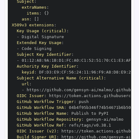
Subject
:
extraNames
:
items
:
{
}
asn
:
[
]
X509v3 extensions
:
Key Usage (critical)
:
-
Extended Key Usage
:
-
Subject Key Identifier
:
-
 01
:
12
:
A8
:
9A
:
1B
:
D1
:
FC
:
A0
:
C1
:
52
:
51
:
70
:
C1
:
E3
:
AF
:
F0
Authority Key Identifier
:
keyid
:
 DF
:
D3
:
E9
:
CF
:
56
:
24
:
11
:
96
:
F9
:
A8
:
D8
:
E9
:
28
:
5
Subject Alternative Name (critical)
:
url
:
-
 https
:
//github.com/gensyn
-
OIDC Issuer
:
 https
:
GitHub Workflow Trigger
:
GitHub Workflow SHA
:
GitHub Workflow Name
:
GitHub Workflow Repository
:
 gensyn
-
GitHub Workflow Ref
:
OIDC Issuer (v2)
:
 https
:
Build Signer URI
:
 https
:
//github.com/gensyn
-