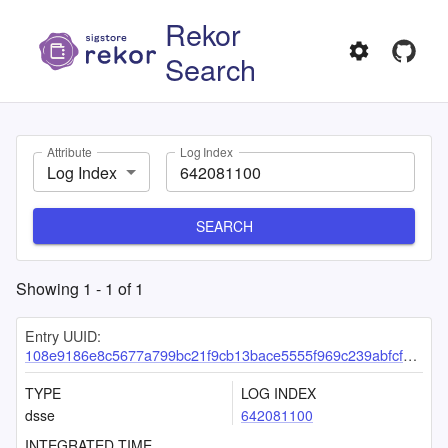
Rekor
Search
Attribute
Log Index
Log Index
SEARCH
Showing
1
-
1
of
1
Entry UUID:
108e9186e8c5677a799bc21f9cb13bace5555f969c239abfcf5b7762827b54a997edfd3b27af778d
TYPE
LOG INDEX
dsse
642081100
INTEGRATED TIME