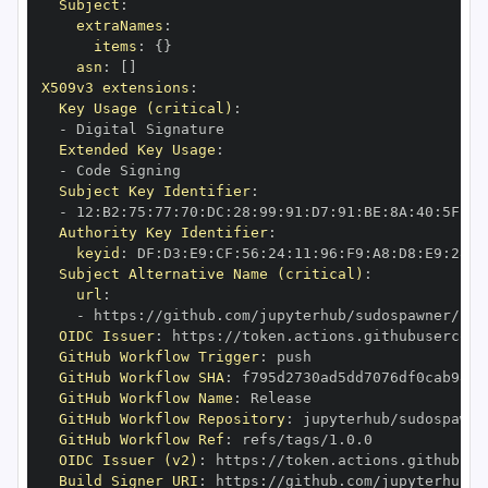
Subject
:
extraNames
:
items
:
{
}
asn
:
[
]
X509v3 extensions
:
Key Usage (critical)
:
-
Extended Key Usage
:
-
Subject Key Identifier
:
-
 12
:
B2
:
75
:
77
:
70
:
DC
:
28
:
99
:
91
:
D7
:
91
:
BE
:
8A
:
40
:
5F
:
44
Authority Key Identifier
:
keyid
:
 DF
:
D3
:
E9
:
CF
:
56
:
24
:
11
:
96
:
F9
:
A8
:
D8
:
E9
:
28
:
5
Subject Alternative Name (critical)
:
url
:
-
 https
:
OIDC Issuer
:
 https
:
GitHub Workflow Trigger
:
GitHub Workflow SHA
:
GitHub Workflow Name
:
GitHub Workflow Repository
:
GitHub Workflow Ref
:
OIDC Issuer (v2)
:
 https
:
Build Signer URI
:
 https
: