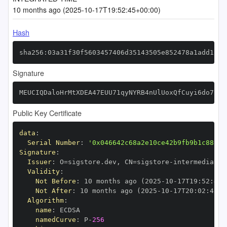
10 months ago (2025-10-17T19:52:45+00:00)
Hash
sha256:03a31f30f5603457406d35143505e852478a1add113e
Signature
MEUCIQDaloHrMtXDEA47EUU71qyNYRB4nUlUoxQfCuyi6do7fwI
Public Key Certificate
data
:
Serial Number
:
'0x046642c68a2e10ce42b9fb9b1c88c21
Signature
:
Issuer
:
 O=sigstore.dev
,
 CN=sigstore
-
Validity
:
Not Before
:
 10 months ago (2025
-
10
-
17T19
:
52
:
45+
Not After
:
 10 months ago (2025
-
10
-
17T20
:
02
:
45+0
Algorithm
:
name
:
namedCurve
:
 P
-
256