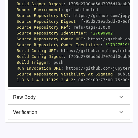
Build Signer Digest
:
Runner Environment
:
 github
-
Source Repository URI
:
 https
:
Source Repository Digest
:
Source Repository Ref
:
Source Repository Identifier
:
'27099902'
Source Repository Owner URI
:
 https
:
Source Repository Owner Identifier
:
'17927519'
Build Config URI
:
 https
:
Build Config Digest
:
Build Trigger
:
Run Invocation URI
:
 https
:
Source Repository Visibility At Signing
:
1.3.6.1.4.1.11129.2.4.2
:
 04
:
79
:
00
:
77
:
00
:
75
:
00
:
dd
:
Raw Body
Verification