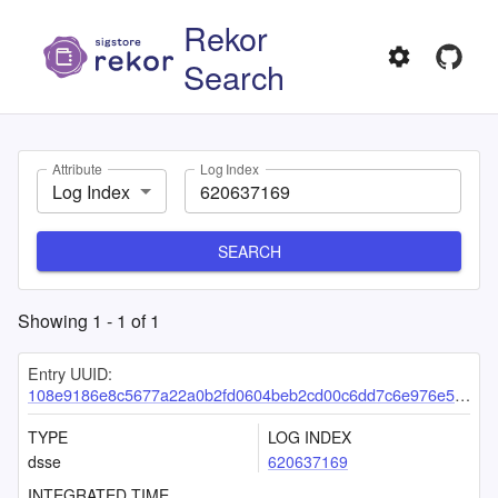
Rekor
Search
Attribute
Log Index
Log Index
SEARCH
Showing
1
-
1
of
1
Entry UUID:
108e9186e8c5677a22a0b2fd0604beb2cd00c6dd7c6e976e5c4484e6136cd53e42a1a979149b98a3
TYPE
LOG INDEX
dsse
620637169
INTEGRATED TIME