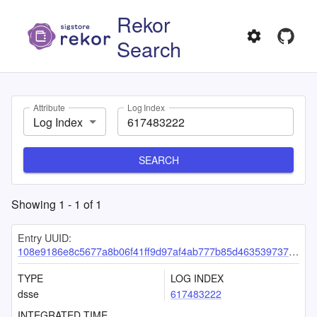
Rekor
Search
Attribute
Log Index
Log Index
SEARCH
Showing
1
-
1
of
1
Entry UUID:
108e9186e8c5677a8b06f41ff9d97af4ab777b85d463539737a8fdccdb717c9b6b271a32c495103b
TYPE
LOG INDEX
dsse
617483222
INTEGRATED TIME