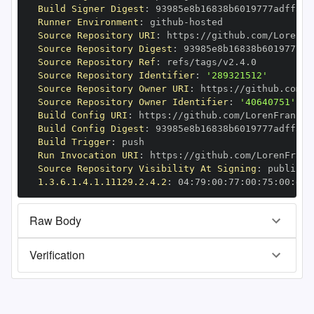
Build Signer Digest
:
Runner Environment
:
 github
-
Source Repository URI
:
 https
:
Source Repository Digest
:
Source Repository Ref
:
Source Repository Identifier
:
'289321512'
Source Repository Owner URI
:
 https
:
Source Repository Owner Identifier
:
'40640751'
Build Config URI
:
 https
:
Build Config Digest
:
Build Trigger
:
Run Invocation URI
:
 https
:
Source Repository Visibility At Signing
:
1.3.6.1.4.1.11129.2.4.2
:
 04
:
79
:
00
:
77
:
00
:
75
:
00
:
dd
:
Raw Body
Verification