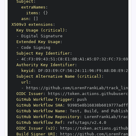
Subject
:
extraNames
:
items
:
{
}
asn
:
[
]
X509v3 extensions
:
Key Usage (critical)
:
-
Extended Key Usage
:
-
Subject Key Identifier
:
-
 4C
:
F3
:
09
:
43
:
51
:
C8
:
E1
:
0B
:
A1
:
A5
:
D7
:
32
:
FC
:
73
:
69
:
5E
Authority Key Identifier
:
keyid
:
 DF
:
D3
:
E9
:
CF
:
56
:
24
:
11
:
96
:
F9
:
A8
:
D8
:
E9
:
28
:
5
Subject Alternative Name (critical)
:
url
:
-
 https
:
OIDC Issuer
:
 https
:
GitHub Workflow Trigger
:
GitHub Workflow SHA
:
GitHub Workflow Name
:
 Test
,
 Build
,
GitHub Workflow Repository
:
GitHub Workflow Ref
:
OIDC Issuer (v2)
:
 https
:
Build Signer URI
:
 https
: