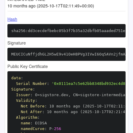
10 months ago (2025-10-17T02:11:49+00:00)
Hash
sha256:dd3cecdefbebc05b3f7b35a32dbfb05aaaded751e87f
Signature
MEUCICuNffjdhGL2H5wE9v41OeH8PVg3IVwI6Oq5AVn2jfmAAiE
Public Key Certificate
data
:
Serial Number
:
'0x0111ea7c5e62bb8348bd932ec4d8ab9
Signature
:
Issuer
:
 O=sigstore.dev
,
 CN=sigstore
-
Validity
:
Not Before
:
 10 months ago (2025
-
10
-
17T02
:
11
:
49+
Not After
:
 10 months ago (2025
-
10
-
17T02
:
21
:
49+0
Algorithm
:
name
:
namedCurve
:
 P
-
256