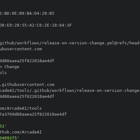
2
:
BD
:
0E
:
B9
:
BA
:
D4
:
28
:
D8
:
E9
:
28
:
55
:
A2
:
C6
:
2E
:
18
:
64
:
github/workflows/release
-
on
-
version
-
cadeAI/tools/.github/workflows/release
-
on
-
version
-
51'
3409375'