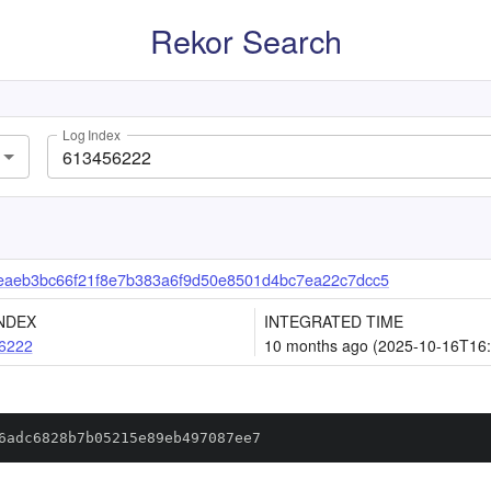
Rekor Search
Log Index
aeb3bc66f21f8e7b383a6f9d50e8501d4bc7ea22c7dcc5
NDEX
INTEGRATED TIME
6222
10 months ago (2025-10-16T16:
6adc6828b7b05215e89eb497087ee7