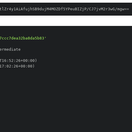
tlZr4y1AiAfujhSB9dujM4MOZDf5YPeuBIZjP/CJ7jvM2r3wG/mgw==
7ccc7dea32ba8da5b83'
T16
:
52
:
26+00
:
17
:
02
:
26+00
: