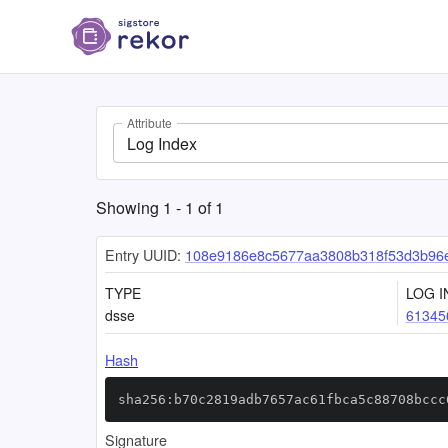
Attribute
Log Index
Showing
1
-
1
of
1
Entry UUID:
108e9186e8c5677aa3808b318f53d3b96e
TYPE
LOG I
dsse
61345
Hash
sha256:b70c2819adb7657ac61fbca5c88708bccc
Signature