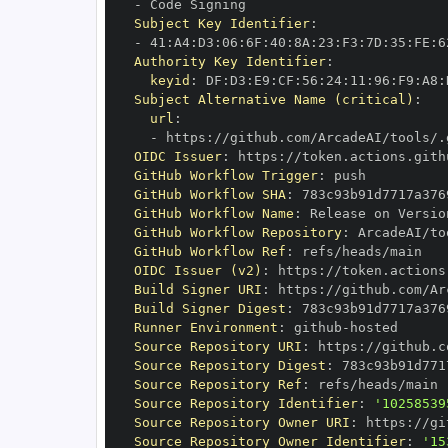
-
Subject Key Identifier
:
-
 41
:
A4
:
D3
:
06
:
6F
:
40
:
8A
:
23
:
F3
:
7D
:
35
:
FE
:
6
Authority Key Identifier
:
keyid
:
 DF
:
D3
:
E9
:
CF
:
56
:
24
:
11
:
96
:
F9
:
A8
:
Subject Alternative Name (critical)
:
url
:
-
 https
:
//github.com/ArcadeAI/tools/.
OIDC Issuer
:
 https
:
GitHub Workflow Trigger
:
GitHub Workflow SHA
:
GitHub Workflow Name
:
GitHub Workflow Repository
:
GitHub Workflow Ref
:
OIDC Issuer (v2)
:
 https
:
Build Signer URI
:
 https
:
//github.com/Ar
Build Signer Digest
:
Runner Environment
:
 github
-
Source Repository URI
:
 https
:
Source Repository Digest
:
Source Repository Ref
:
Source Repository Identifier
:
'10258539
Source Repository Owner URI
:
 https
:
Source Repository Owner Identifier
:
'15