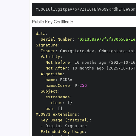
MEQCIGl1vgztpaA+o+VZswQFBhVGN9KrdhETEe9Gm
Public Key Certificate
data
:
Serial Number
:
'0x1358a978f3fa30b56a71e
Signature
:
Issuer
:
 O=sigstore.dev
,
 CN=sigstore
-
Validity
:
Not Before
:
 10 months ago (2025
-
10
-
16
Not After
:
 10 months ago (2025
-
10
-
16T
Algorithm
:
name
:
namedCurve
:
 P
-
256
Subject
:
extraNames
:
items
:
{
}
asn
:
[
]
X509v3 extensions
:
Key Usage (critical)
:
-
Extended Key Usage
: