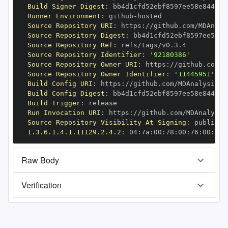
Build Signer Digest
:
Runner Environment
:
 github
-
Source Repository URI
:
 https
:
Source Repository Digest
:
Source Repository Ref
:
Source Repository Identifier
:
'92180386'
Source Repository Owner URI
:
 https
:
Source Repository Owner Identifier
:
'11445951'
Build Config URI
:
 https
:
Build Config Digest
:
Build Trigger
:
Run Invocation URI
:
 https
:
Source Repository Visibility At Signing
:
1.3.6.1.4.1.11129.2.4.2
:
 04
:
7a
:
00
:
78
:
00
:
76
:
00
:
dd
:
Raw Body
Verification