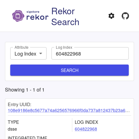
Rekor
Search
Attribute
Log Index
Log Index
SEARCH
Showing
1
-
1
of
1
Entry UUID:
108e9186e8c5677a74a6256576966f0da737a812437b23a670cd7f5438593d392778de0c6e7e7dd6
TYPE
LOG INDEX
dsse
604822968
INTEGRATED TIME