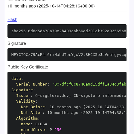
10 months ago (2025-10-14T04:28:16+00:00)
Hash
sha256:6d8d5da78a79e2b409cab66ed201cf392a92565a8fd1
Signature
MEYCIQCz79AcR4l6riNahdTocYjwV2l8HCX5oJsVnafgyvcqRwI
Public Key Certificate
data
:
Serial Number
:
'0x7dfcf0c8740a9d15dff1a34d3fabaa7
Signature
:
Issuer
:
 O=sigstore.dev
,
 CN=sigstore
-
Validity
:
Not Before
:
 10 months ago (2025
-
10
-
14T04
:
28
:
13+
Not After
:
 10 months ago (2025
-
10
-
14T04
:
38
:
13+0
Algorithm
:
name
:
namedCurve
:
 P
-
256