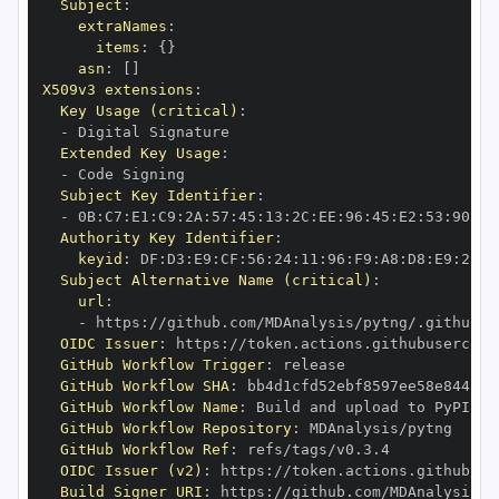
Subject
:
extraNames
:
items
:
{
}
asn
:
[
]
X509v3 extensions
:
Key Usage (critical)
:
-
Extended Key Usage
:
-
Subject Key Identifier
:
-
 0B
:
C7
:
E1
:
C9
:
2A
:
57
:
45
:
13
:
2C
:
EE
:
96
:
45
:
E2
:
53
:
90
:
58
Authority Key Identifier
:
keyid
:
 DF
:
D3
:
E9
:
CF
:
56
:
24
:
11
:
96
:
F9
:
A8
:
D8
:
E9
:
28
:
5
Subject Alternative Name (critical)
:
url
:
-
 https
:
OIDC Issuer
:
 https
:
GitHub Workflow Trigger
:
GitHub Workflow SHA
:
GitHub Workflow Name
:
GitHub Workflow Repository
:
GitHub Workflow Ref
:
OIDC Issuer (v2)
:
 https
:
Build Signer URI
:
 https
: