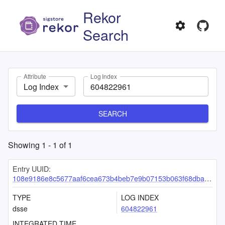
Rekor
Search
Attribute
Log Index
Log Index
SEARCH
Showing
1
-
1
of
1
Entry UUID:
108e9186e8c5677aaf6cea673b4beb7e9b07153b063f68dbafb1b21a302bb5dfe0e78cd08574bdd1
TYPE
LOG INDEX
dsse
604822961
INTEGRATED TIME