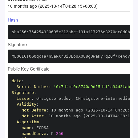
10 months ago (2025-10-14T04:28:15+00:00)
Hash
sha256:754254930695c212abcff91af17276e3270dc8d0b153
Signature
MEQCIGsOGQqcTa+n5aPXrBi8LoUXO88gUWaHy+qZQf+ceAqvAiB
Public Key Certificate
data
:
Serial Number
:
'0x7dfcf0c8740a9d15dff1a34d3fabaa7
Signature
:
Issuer
:
 O=sigstore.dev
,
 CN=sigstore
-
Validity
:
Not Before
:
 10 months ago (2025
-
10
-
14T04
:
28
:
13+
Not After
:
 10 months ago (2025
-
10
-
14T04
:
38
:
13+0
Algorithm
:
name
:
namedCurve
:
 P
-
256