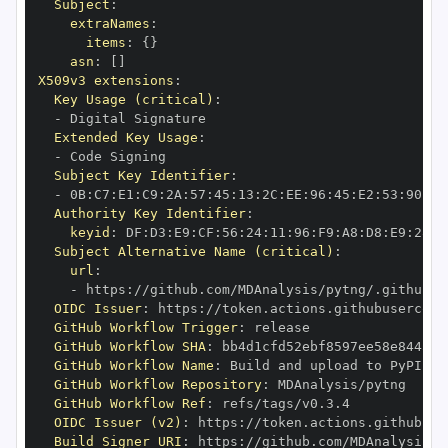
Subject
:
extraNames
:
items
:
{
}
asn
:
[
]
X509v3 extensions
:
Key Usage (critical)
:
-
Extended Key Usage
:
-
Subject Key Identifier
:
-
 0B
:
C7
:
E1
:
C9
:
2A
:
57
:
45
:
13
:
2C
:
EE
:
96
:
45
:
E2
:
53
:
90
:
58
Authority Key Identifier
:
keyid
:
 DF
:
D3
:
E9
:
CF
:
56
:
24
:
11
:
96
:
F9
:
A8
:
D8
:
E9
:
28
:
5
Subject Alternative Name (critical)
:
url
:
-
 https
:
OIDC Issuer
:
 https
:
GitHub Workflow Trigger
:
GitHub Workflow SHA
:
GitHub Workflow Name
:
GitHub Workflow Repository
:
GitHub Workflow Ref
:
OIDC Issuer (v2)
:
 https
:
Build Signer URI
:
 https
: