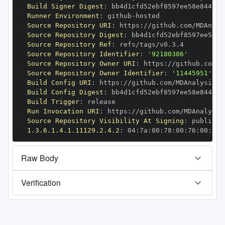
Build Signer Digest
:
Runner Environment
:
 github
-
Source Repository URI
:
 https
:
Source Repository Digest
:
Source Repository Ref
:
Source Repository Identifier
:
'92180386'
Source Repository Owner URI
:
 https
:
Source Repository Owner Identifier
:
'11445951'
Build Config URI
:
 https
:
Build Config Digest
:
Build Trigger
:
Run Invocation URI
:
 https
:
Source Repository Visibility At Signing
:
1.3.6.1.4.1.11129.2.4.2
:
 04
:
7a
:
00
:
78
:
00
:
76
:
00
:
dd
:
Raw Body
Verification