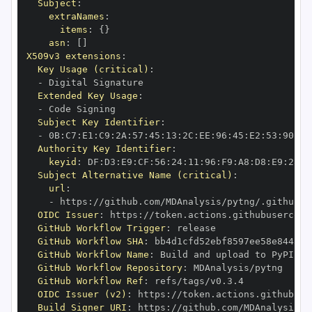
Subject
:
extraNames
:
items
:
{
}
asn
:
[
]
X509v3 extensions
:
Key Usage (critical)
:
-
Extended Key Usage
:
-
Subject Key Identifier
:
-
 0B
:
C7
:
E1
:
C9
:
2A
:
57
:
45
:
13
:
2C
:
EE
:
96
:
45
:
E2
:
53
:
90
:
58
Authority Key Identifier
:
keyid
:
 DF
:
D3
:
E9
:
CF
:
56
:
24
:
11
:
96
:
F9
:
A8
:
D8
:
E9
:
28
:
5
Subject Alternative Name (critical)
:
url
:
-
 https
:
OIDC Issuer
:
 https
:
GitHub Workflow Trigger
:
GitHub Workflow SHA
:
GitHub Workflow Name
:
GitHub Workflow Repository
:
GitHub Workflow Ref
:
OIDC Issuer (v2)
:
 https
:
Build Signer URI
:
 https
: