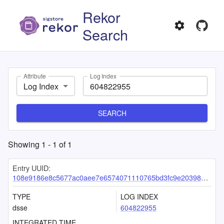
Rekor
Search
Attribute
Log Index
Log Index
SEARCH
Showing
1
-
1
of
1
Entry UUID:
108e9186e8c5677ac0aee7e6574071110765bd3fc9e20398d534a99383763ba633b104238efb426f
TYPE
LOG INDEX
dsse
604822955
INTEGRATED TIME