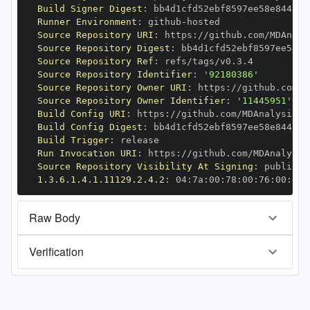
Build Signer Digest
:
Runner Environment
:
 github
-
Source Repository URI
:
 https
:
Source Repository Digest
:
Source Repository Ref
:
Source Repository Identifier
:
'92180386'
Source Repository Owner URI
:
 https
:
Source Repository Owner Identifier
:
'11445951'
Build Config URI
:
 https
:
Build Config Digest
:
Build Trigger
:
Run Invocation URI
:
 https
:
Source Repository Visibility At Signing
:
1.3.6.1.4.1.11129.2.4.2
:
 04
:
7a
:
00
:
78
:
00
:
76
:
00
:
dd
:
Raw Body
Verification