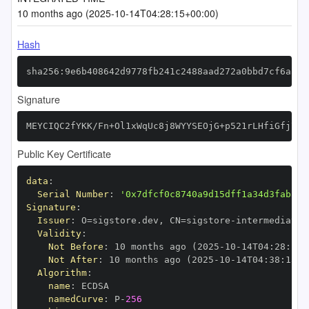
10 months ago (2025-10-14T04:28:15+00:00)
Hash
sha256:9e6b408642d9778fb241c2488aad272a0bbd7cf6aa6e
Signature
MEYCIQC2fYKK/Fn+Ol1xWqUc8j8WYYSEOjG+p521rLHfiGfj7QI
Public Key Certificate
data
:
Serial Number
:
'0x7dfcf0c8740a9d15dff1a34d3fabaa7
Signature
:
Issuer
:
 O=sigstore.dev
,
 CN=sigstore
-
Validity
:
Not Before
:
 10 months ago (2025
-
10
-
14T04
:
28
:
13+
Not After
:
 10 months ago (2025
-
10
-
14T04
:
38
:
13+0
Algorithm
:
name
:
namedCurve
:
 P
-
256