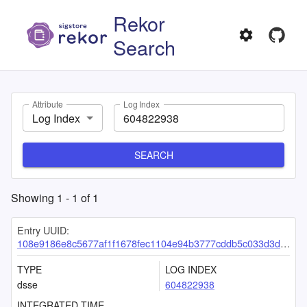
Rekor
Search
Attribute
Log Index
Log Index
SEARCH
Showing
1
-
1
of
1
Entry UUID:
108e9186e8c5677af1f1678fec1104e94b3777cddb5c033d3d510997d7a23688ea0989d82bd9a19c
TYPE
LOG INDEX
dsse
604822938
INTEGRATED TIME