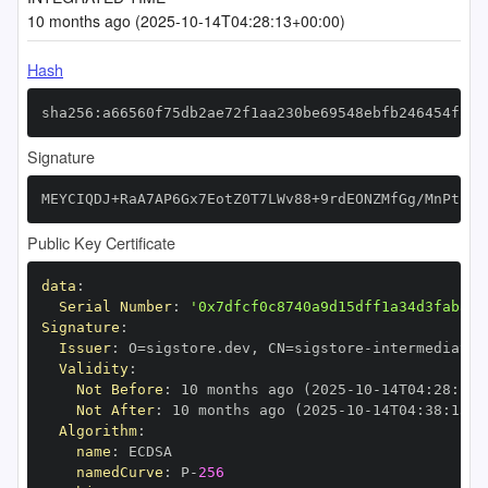
10 months ago (2025-10-14T04:28:13+00:00)
Hash
sha256:a66560f75db2ae72f1aa230be69548ebfb246454f20c
Signature
MEYCIQDJ+RaA7AP6Gx7EotZ0T7LWv88+9rdEONZMfGg/MnPt1wI
Public Key Certificate
data
:
Serial Number
:
'0x7dfcf0c8740a9d15dff1a34d3fabaa7
Signature
:
Issuer
:
 O=sigstore.dev
,
 CN=sigstore
-
Validity
:
Not Before
:
 10 months ago (2025
-
10
-
14T04
:
28
:
13+
Not After
:
 10 months ago (2025
-
10
-
14T04
:
38
:
13+0
Algorithm
:
name
:
namedCurve
:
 P
-
256