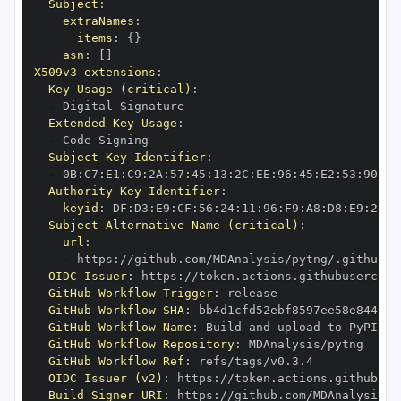
Subject
:
extraNames
:
items
:
{
}
asn
:
[
]
X509v3 extensions
:
Key Usage (critical)
:
-
Extended Key Usage
:
-
Subject Key Identifier
:
-
 0B
:
C7
:
E1
:
C9
:
2A
:
57
:
45
:
13
:
2C
:
EE
:
96
:
45
:
E2
:
53
:
90
:
58
Authority Key Identifier
:
keyid
:
 DF
:
D3
:
E9
:
CF
:
56
:
24
:
11
:
96
:
F9
:
A8
:
D8
:
E9
:
28
:
5
Subject Alternative Name (critical)
:
url
:
-
 https
:
OIDC Issuer
:
 https
:
GitHub Workflow Trigger
:
GitHub Workflow SHA
:
GitHub Workflow Name
:
GitHub Workflow Repository
:
GitHub Workflow Ref
:
OIDC Issuer (v2)
:
 https
:
Build Signer URI
:
 https
: