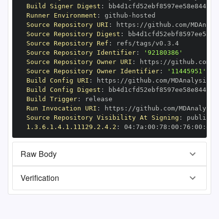
Build Signer Digest
:
Runner Environment
:
 github
-
Source Repository URI
:
 https
:
Source Repository Digest
:
Source Repository Ref
:
Source Repository Identifier
:
'92180386'
Source Repository Owner URI
:
 https
:
Source Repository Owner Identifier
:
'11445951'
Build Config URI
:
 https
:
Build Config Digest
:
Build Trigger
:
Run Invocation URI
:
 https
:
Source Repository Visibility At Signing
:
1.3.6.1.4.1.11129.2.4.2
:
 04
:
7a
:
00
:
78
:
00
:
76
:
00
:
dd
:
Raw Body
Verification