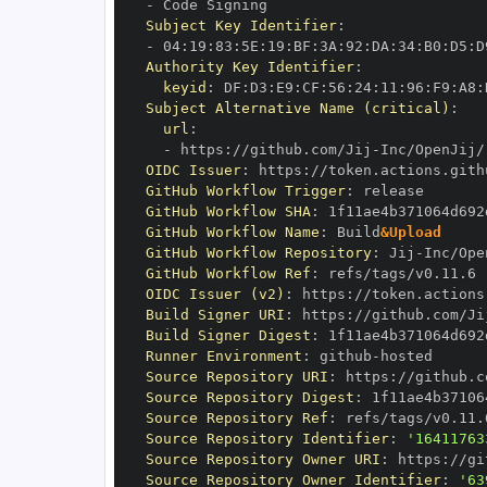
-
Subject Key Identifier
:
-
 04
:
19
:
83
:
5E
:
19
:
BF
:
3A
:
92
:
DA
:
34
:
B0
:
D5
:
D
Authority Key Identifier
:
keyid
:
 DF
:
D3
:
E9
:
CF
:
56
:
24
:
11
:
96
:
F9
:
A8
:
Subject Alternative Name (critical)
:
url
:
-
 https
:
//github.com/Jij
-
OIDC Issuer
:
 https
:
GitHub Workflow Trigger
:
GitHub Workflow SHA
:
GitHub Workflow Name
:
 Build
&Upload
GitHub Workflow Repository
:
 Jij
-
GitHub Workflow Ref
:
OIDC Issuer (v2)
:
 https
:
Build Signer URI
:
 https
:
//github.com/Ji
Build Signer Digest
:
Runner Environment
:
 github
-
Source Repository URI
:
 https
:
//github.c
Source Repository Digest
:
Source Repository Ref
:
Source Repository Identifier
:
'16411763
Source Repository Owner URI
:
 https
:
//gi
Source Repository Owner Identifier
:
'63