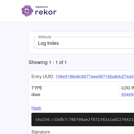
Attribute
Log Index
Showing
1
-
1
of
1
Entry UUID:
108e9186e8c5677aee98716ba8dc27ea5
TYPE
LOG I
dsse
60469
Hash
sha256:c1bdb7c78b798ae2f072392a1ad2270421
Signature