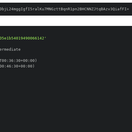
0bjL24mggIgfI5ralKu7MNGzttBqnR1pn2BHCNNZJtqBAzv3QiafFI=
05e1b54019490066142'
T00
:
36
:
30+00
:
00
:
46
:
30+00
: