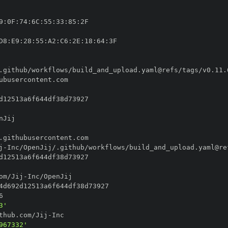
9
:
0F
:
74
:
6C
:
55
:
33
:
85
:
D8
:
E9
:
28
:
55
:
A2
:
C6
:
2E
:
18
:
64
:
j
-
om/Jij
-
3'
thub.com/Jij
-
967332'