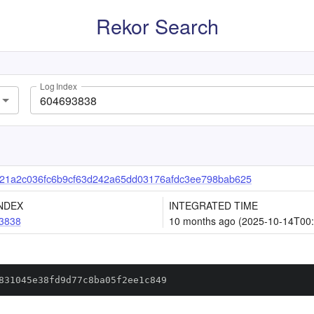
Rekor Search
Log Index
21a2c036fc6b9cf63d242a65dd03176afdc3ee798bab625
NDEX
INTEGRATED TIME
3838
10 months ago (2025-10-14T00:
831045e38fd9d77c8ba05f2ee1c849