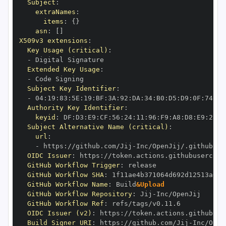
Subject
:
extraNames
:
items
:
{
}
asn
:
[
]
X509v3 extensions
:
Key Usage (critical)
:
-
Extended Key Usage
:
-
Subject Key Identifier
:
-
 04
:
19
:
83
:
5E
:
19
:
BF
:
3A
:
92
:
DA
:
34
:
B0
:
D5
:
D9
:
0F
:
74
:
6C
Authority Key Identifier
:
keyid
:
 DF
:
D3
:
E9
:
CF
:
56
:
24
:
11
:
96
:
F9
:
A8
:
D8
:
E9
:
28
:
5
Subject Alternative Name (critical)
:
url
:
-
 https
:
//github.com/Jij
-
OIDC Issuer
:
 https
:
GitHub Workflow Trigger
:
GitHub Workflow SHA
:
GitHub Workflow Name
:
 Build
&Upload
GitHub Workflow Repository
:
 Jij
-
GitHub Workflow Ref
:
OIDC Issuer (v2)
:
 https
:
Build Signer URI
:
 https
:
//github.com/Jij
-