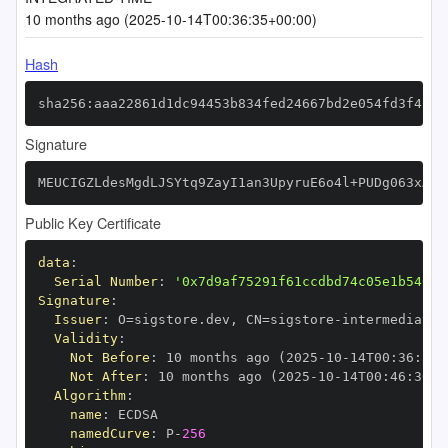
10 months ago (2025-10-14T00:36:35+00:00)
Hash
sha256:aaa22861d1dc94453b834fed24667bd2e054fd3f42e0
Signature
MEUCIGZLdesMgdLJSYtq9ZayI1an3UpyruE6o4l+PUDg063xAiE
Public Key Certificate
data
:
Serial Number
:
'0x7d9af75291f61ccdbd74c05e1b54019
Signature
:
Issuer
:
 O=sigstore.dev
,
 CN=sigstore
-
Validity
:
Not Before
:
 10 months ago (2025
-
10
-
14T00
:
36
:
30+
Not After
:
 10 months ago (2025
-
10
-
14T00
:
46
:
30+0
Algorithm
:
name
:
namedCurve
:
 P
-
256