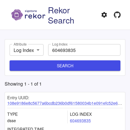
Rekor
Search
Attribute
Log Index
Log Index
SEARCH
Showing
1
-
1
of
1
Entry UUID:
108e9186e8c5677a6bcdb236b0df61580034b1e091efc52e6798b2d90b910b56d455c170d481aded
TYPE
LOG INDEX
dsse
604693835
INTEGRATED TIME