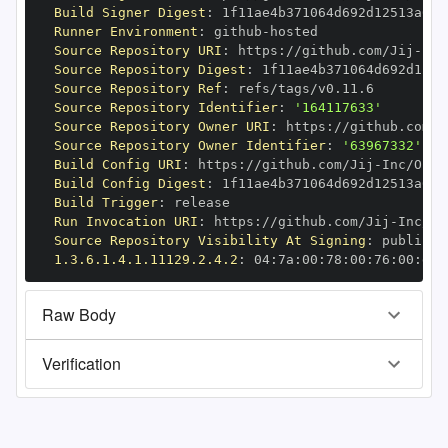
Build Signer Digest
:
Runner Environment
:
 github
-
Source Repository URI
:
 https
:
//github.com/Jij
-
Source Repository Digest
:
Source Repository Ref
:
Source Repository Identifier
:
'164117633'
Source Repository Owner URI
:
 https
:
//github.com/J
Source Repository Owner Identifier
:
'63967332'
Build Config URI
:
 https
:
//github.com/Jij
-
Build Config Digest
:
Build Trigger
:
Run Invocation URI
:
 https
:
//github.com/Jij
-
Source Repository Visibility At Signing
:
1.3.6.1.4.1.11129.2.4.2
:
 04
:
7a
:
00
:
78
:
00
:
76
:
00
:
dd
:
Raw Body
Verification