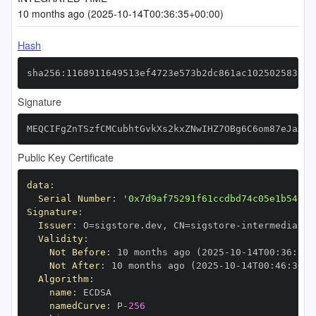
10 months ago (2025-10-14T00:36:35+00:00)
Hash
sha256:1168911649513ef4723e573b2dc861ac102502583060
Signature
MEQCIFgZnTSzfCMCubhtGvkXs2kxZNwIHZ7OBg6C6om87eJaAiB
Public Key Certificate
data
:
Serial Number
:
'0x7d9af75291f61ccdbd74c05e1b54019
Signature
:
Issuer
:
 O=sigstore.dev
,
 CN=sigstore
-
Validity
:
Not Before
:
 10 months ago (2025
-
10
-
14T00
:
36
:
30+
Not After
:
 10 months ago (2025
-
10
-
14T00
:
46
:
30+0
Algorithm
:
name
:
namedCurve
:
 P
-
256