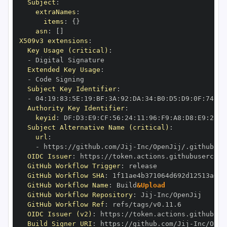
Subject
:
extraNames
:
items
:
{
}
asn
:
[
]
X509v3 extensions
:
Key Usage (critical)
:
-
Extended Key Usage
:
-
Subject Key Identifier
:
-
 04
:
19
:
83
:
5E
:
19
:
BF
:
3A
:
92
:
DA
:
34
:
B0
:
D5
:
D9
:
0F
:
74
:
6C
Authority Key Identifier
:
keyid
:
 DF
:
D3
:
E9
:
CF
:
56
:
24
:
11
:
96
:
F9
:
A8
:
D8
:
E9
:
28
:
5
Subject Alternative Name (critical)
:
url
:
-
 https
:
//github.com/Jij
-
OIDC Issuer
:
 https
:
GitHub Workflow Trigger
:
GitHub Workflow SHA
:
GitHub Workflow Name
:
 Build
&Upload
GitHub Workflow Repository
:
 Jij
-
GitHub Workflow Ref
:
OIDC Issuer (v2)
:
 https
:
Build Signer URI
:
 https
:
//github.com/Jij
-