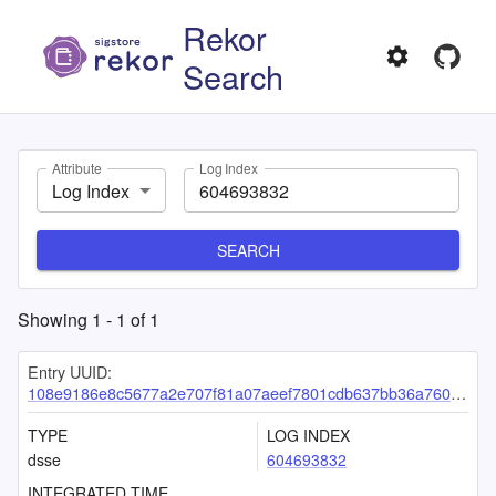
Rekor
Search
Attribute
Log Index
Log Index
SEARCH
Showing
1
-
1
of
1
Entry UUID:
108e9186e8c5677a2e707f81a07aeef7801cdb637bb36a7606340965ea86b7e94e8b8512fb47e6ba
TYPE
LOG INDEX
dsse
604693832
INTEGRATED TIME