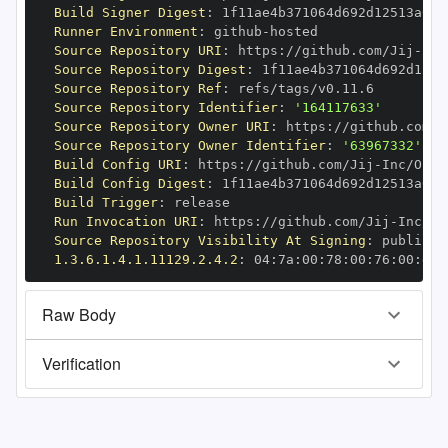
Build Signer Digest
:
Runner Environment
:
 github
-
Source Repository URI
:
 https
:
//github.com/Jij
-
Source Repository Digest
:
Source Repository Ref
:
Source Repository Identifier
:
'164117633'
Source Repository Owner URI
:
 https
:
//github.com/J
Source Repository Owner Identifier
:
'63967332'
Build Config URI
:
 https
:
//github.com/Jij
-
Build Config Digest
:
Build Trigger
:
Run Invocation URI
:
 https
:
//github.com/Jij
-
Source Repository Visibility At Signing
:
1.3.6.1.4.1.11129.2.4.2
:
 04
:
7a
:
00
:
78
:
00
:
76
:
00
:
dd
:
Raw Body
Verification