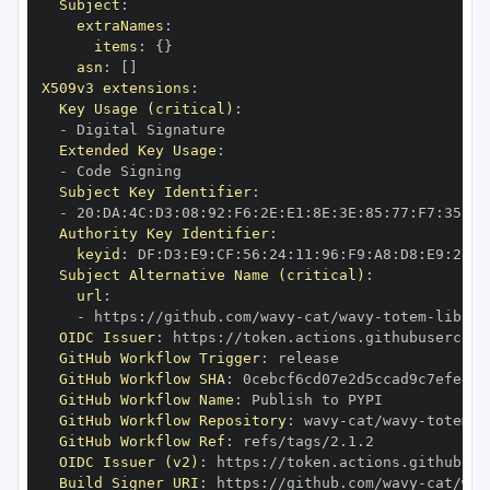
Subject
:
extraNames
:
items
:
{
}
asn
:
[
]
X509v3 extensions
:
Key Usage (critical)
:
-
Extended Key Usage
:
-
Subject Key Identifier
:
-
 20
:
DA
:
4C
:
D3
:
08
:
92
:
F6
:
2E
:
E1
:
8E
:
3E
:
85
:
77
:
F7
:
35
:
86
Authority Key Identifier
:
keyid
:
 DF
:
D3
:
E9
:
CF
:
56
:
24
:
11
:
96
:
F9
:
A8
:
D8
:
E9
:
28
:
5
Subject Alternative Name (critical)
:
url
:
-
 https
:
//github.com/wavy
-
cat/wavy
-
totem
-
OIDC Issuer
:
 https
:
GitHub Workflow Trigger
:
GitHub Workflow SHA
:
GitHub Workflow Name
:
GitHub Workflow Repository
:
 wavy
-
cat/wavy
-
totem
-
GitHub Workflow Ref
:
OIDC Issuer (v2)
:
 https
:
Build Signer URI
:
 https
:
//github.com/wavy
-
cat/wav