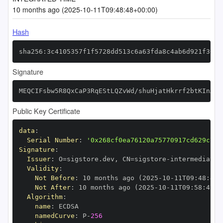
10 months ago (2025-10-11T09:48:48+00:00)
Hash
sha256:3c4105357f1f5728dd513c6a63fda8c4ab6d921f304e
Signature
MEQCIFsbw5R8QxCaP3RqEStLQZvWd/shuHjatHkrrf2btKInAiA
Public Key Certificate
data
:
Serial Number
:
'0x268cf0ea76120a75770917cd629c76a
Signature
:
Issuer
:
 O=sigstore.dev
,
 CN=sigstore
-
Validity
:
Not Before
:
 10 months ago (2025
-
10
-
11T09
:
48
:
47+
Not After
:
 10 months ago (2025
-
10
-
11T09
:
58
:
47+0
Algorithm
:
name
:
namedCurve
:
 P
-
256