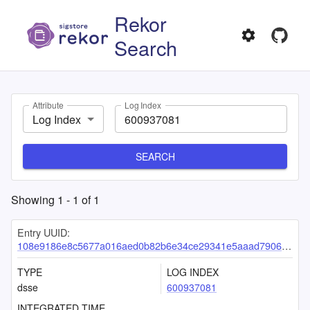
Rekor
Search
Attribute
Log Index
Log Index
SEARCH
Showing
1
-
1
of
1
Entry UUID:
108e9186e8c5677a016aed0b82b6e34ce29341e5aaad79060ca3d1a9ed699f1df24609b508c40d5b
TYPE
LOG INDEX
dsse
600937081
INTEGRATED TIME