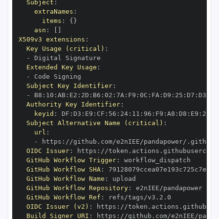
Subject
:
extraNames
:
items
:
{
}
asn
:
[
]
X509v3 extensions
:
Key Usage (critical)
:
-
Extended Key Usage
:
-
Subject Key Identifier
:
-
 B8
:
10
:
AB
:
E2
:
2D
:
B6
:
02
:
7A
:
F9
:
0C
:
FA
:
D9
:
25
:
D7
:
D3
:
09
Authority Key Identifier
:
keyid
:
 DF
:
D3
:
E9
:
CF
:
56
:
24
:
11
:
96
:
F9
:
A8
:
D8
:
E9
:
28
:
5
Subject Alternative Name (critical)
:
url
:
-
 https
:
OIDC Issuer
:
 https
:
GitHub Workflow Trigger
:
GitHub Workflow SHA
:
GitHub Workflow Name
:
GitHub Workflow Repository
:
GitHub Workflow Ref
:
OIDC Issuer (v2)
:
 https
:
Build Signer URI
:
 https
: