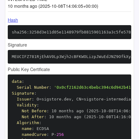
10 months ago (2025-10-08T14:06:05+00:00)
Hash
sha256:3258d3e11d05e1148979fb8815901163a3c5fe578b43
Signature
MEUCIFZ781RjEhAV0Lp3Wjh2cBFKWOLizpJWuEdJNZ9OfkXyAiE
Public Key Certificate
data
:
Serial Number
:
'0x0cf2162d63c4bebc394c6d942b41336
Signature
:
Issuer
:
 O=sigstore.dev
,
 CN=sigstore
-
Validity
:
Not Before
:
 10 months ago (2025
-
10
-
08T14
:
06
:
04+
Not After
:
 10 months ago (2025
-
10
-
08T14
:
16
:
04+0
Algorithm
:
name
:
namedCurve
:
 P
-
256