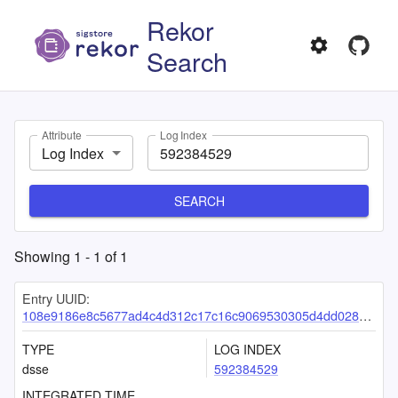
Rekor
Search
Attribute
Log Index
Log Index
SEARCH
Showing
1
-
1
of
1
Entry UUID:
108e9186e8c5677ad4c4d312c17c16c9069530305d4dd028aabcbca49f5f5c59701c9edd751f3067
TYPE
LOG INDEX
dsse
592384529
INTEGRATED TIME