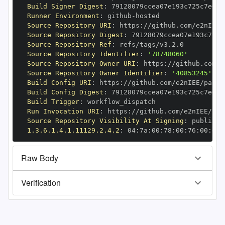
Build Signer Digest
:
Runner Environment
:
 github
-
Source Repository URI
:
 https
:
Source Repository Digest
:
Source Repository Ref
:
Source Repository Identifier
:
'78748060'
Source Repository Owner URI
:
 https
:
Source Repository Owner Identifier
:
'40853245'
Build Config URI
:
 https
:
Build Config Digest
:
Build Trigger
:
Run Invocation URI
:
 https
:
Source Repository Visibility At Signing
:
1.3.6.1.4.1.11129.2.4.2
:
 04
:
7a
:
00
:
78
:
00
:
76
:
00
:
dd
:
Raw Body
Verification