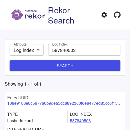
Rekor
Search
Attribute
Log Index
Log Index
SEARCH
Showing
1
-
1
of
1
Entry UUID:
108e9186e8c5677a0b9dea5dc6892360f6e6477ed85cc6f1523cf131fbebb6341ad4cda9461ed3d5
TYPE
LOG INDEX
hashedrekord
587840503
INTEGRATED TIME