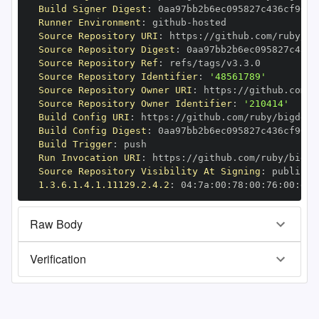
Build Signer Digest
:
Runner Environment
:
 github
-
Source Repository URI
:
 https
:
Source Repository Digest
:
Source Repository Ref
:
Source Repository Identifier
:
'48561789'
Source Repository Owner URI
:
 https
:
Source Repository Owner Identifier
:
'210414'
Build Config URI
:
 https
:
Build Config Digest
:
Build Trigger
:
Run Invocation URI
:
 https
:
Source Repository Visibility At Signing
:
1.3.6.1.4.1.11129.2.4.2
:
 04
:
7a
:
00
:
78
:
00
:
76
:
00
:
dd
:
Raw Body
Verification