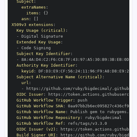
Subject
:
extraNames
:
items
:
{
}
asn
:
[
]
X509v3 extensions
:
Key Usage (critical)
:
-
Extended Key Usage
:
-
Subject Key Identifier
:
-
 8A
:
4A
:
D4
:
C2
:
F6
:
C8
:
7F
:
43
:
97
:
A5
:
30
:
B9
:
3B
:
EB
:
0D
:
F8
Authority Key Identifier
:
keyid
:
 DF
:
D3
:
E9
:
CF
:
56
:
24
:
11
:
96
:
F9
:
A8
:
D8
:
E9
:
28
:
5
Subject Alternative Name (critical)
:
url
:
-
 https
:
OIDC Issuer
:
 https
:
GitHub Workflow Trigger
:
GitHub Workflow SHA
:
GitHub Workflow Name
:
GitHub Workflow Repository
:
GitHub Workflow Ref
:
OIDC Issuer (v2)
:
 https
:
Build Signer URI
:
 https
: