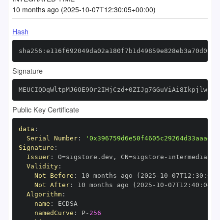
10 months ago (2025-10-07T12:30:05+00:00)
Hash
sha256:e116f692049da02a180f7b1d49859e828eb3a70d01e2
Signature
MEUCIQDqWltpMJ6OE9Or2IHjCzd+0ZIJg7GGuViAi8IkpjlwEAI
Public Key Certificate
data
:
Serial Number
:
'0x396759d6e50f4605c29264d33aaaef5
Signature
:
Issuer
:
 O=sigstore.dev
,
 CN=sigstore
-
Validity
:
Not Before
:
 10 months ago (2025
-
10
-
07T12
:
30
:
04+
Not After
:
 10 months ago (2025
-
10
-
07T12
:
40
:
04+0
Algorithm
:
name
:
namedCurve
:
 P
-
256