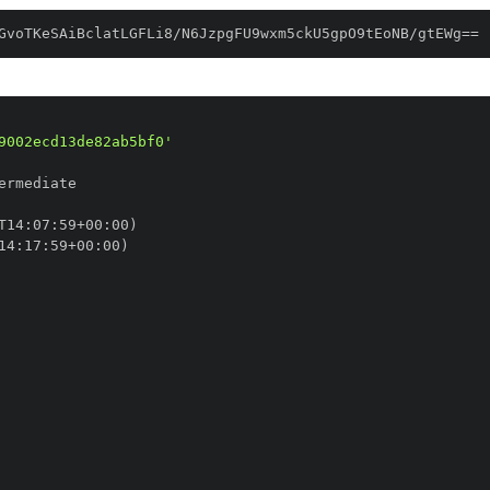
GvoTKeSAiBclatLGFLi8/N6JzpgFU9wxm5ckU5gpO9tEoNB/gtEWg==
9002ecd13de82ab5bf0'
T14
:
07
:
59+00
:
14
:
17
:
59+00
: