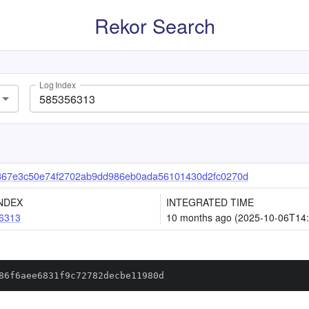
Rekor Search
Log Index
367e3c50e74f2702ab9dd986eb0ada56101430d2fc0270d
NDEX
INTEGRATED TIME
6313
10 months ago (2025-10-06T14:
86f6aee6831f9c72782decbe11980d