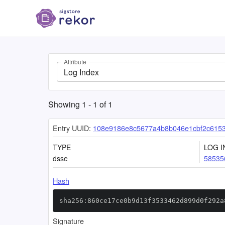
Attribute
Log Index
Showing
1
-
1
of
1
Entry UUID:
108e9186e8c5677a4b8b046e1cbf2c615
TYPE
LOG I
dsse
58535
Hash
sha256:860ce17ce0b9d13f3533462d899d0f292a
Signature