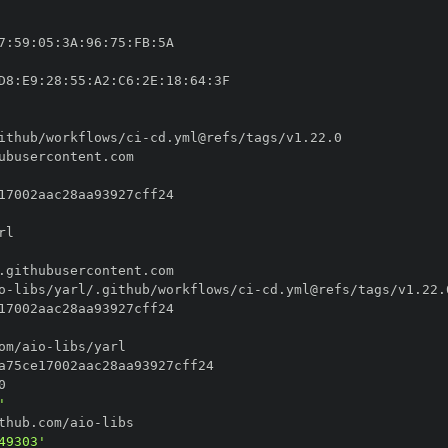
7
:
59
:
05
:
3A
:
96
:
75
:
FB
:
D8
:
E9
:
28
:
55
:
A2
:
C6
:
2E
:
18
:
64
:
ithub/workflows/ci
-
o
-
libs/yarl/.github/workflows/ci
-
om/aio
-
'
thub.com/aio
-
49303'