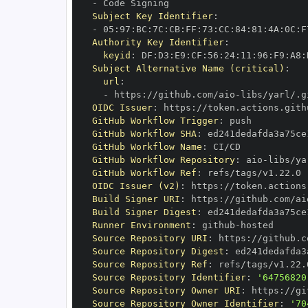
-
Subject Key Identifier
:
-
 05
:
97
:
BC
:
7C
:
CB
:
FF
:
73
:
CC
:
84
:
81
:
4A
:
0C
:
F
Authority Key Identifier
:
keyid
:
 DF
:
D3
:
E9
:
CF
:
56
:
24
:
11
:
96
:
F9
:
A8
:
Subject Alternative Name (critical)
:
url
:
-
 https
:
//github.com/aio
-
libs/yarl/.g
OIDC Issuer
:
 https
:
GitHub Workflow Trigger
:
GitHub Workflow SHA
:
GitHub Workflow Name
:
GitHub Workflow Repository
:
 aio
-
GitHub Workflow Ref
:
OIDC Issuer (v2)
:
 https
:
Build Signer URI
:
 https
:
//github.com/ai
Build Signer Digest
:
Runner Environment
:
 github
-
Source Repository URI
:
 https
:
//github.c
Source Repository Digest
:
Source Repository Ref
:
Source Repository Identifier
:
'64756820
Source Repository Owner URI
:
 https
:
//gi
Source Repository Owner Identifier
:
'70