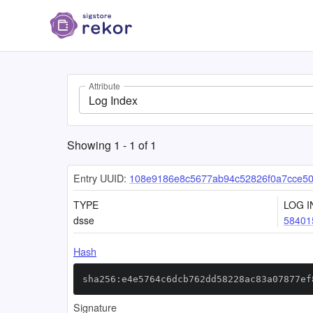
Attribute
Log Index
Showing
1
-
1
of
1
Entry UUID:
108e9186e8c5677ab94c52826f0a7cce50
TYPE
LOG I
dsse
58401
Hash
sha256:e4e5764c6dcb762dd58228ac83a07877ef
Signature