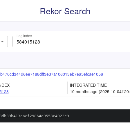
Rekor Search
Log Index
b470cd344d6ee7188dff3e37a106013eb7ea5efcae1056
NDEX
INTEGRATED TIME
5128
10 months ago (2025-10-04T20:
8db39b413aacf29864a9558c4922c9