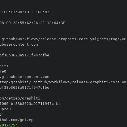
5
:
CF
:
C3
:
90
:
1D
:
3C
:
6F
:
D8
:
E9
:
28
:
55
:
A2
:
C6
:
2E
:
18
:
64
:
.github/workflows/release
-
graphiti
-
tzep/graphiti/.github/workflows/release
-
graphiti
-
6'
2832125'