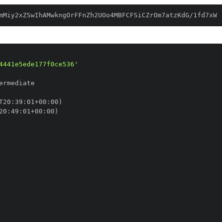
mMiy2xZSwIhAMwkngOrFFnZh2UOo4MBFCFSiCZrOm7atzKdG/1fd7xW
4441e5ede177f0ce536'
T20
:
39
:
01+00
:
20
:
49
:
01+00
: