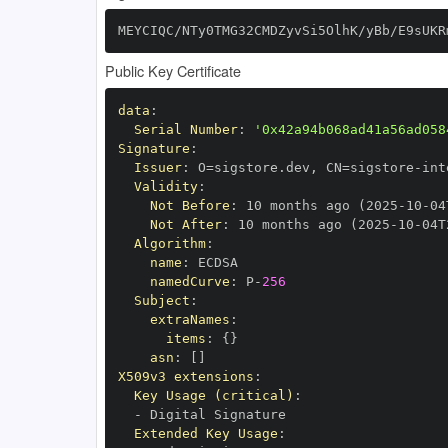
MEYCIQC/NTy0TMG32CMDZyvSi5OlhK/yBb/E9sUKR
Public Key Certificate
data
:
Serial Number
:
'0x42a94b068ad41a56ad058
Signature
:
Issuer
:
 O=sigstore.dev
,
 CN=sigstore
-
Validity
:
Not Before
:
 10 months ago (2025
-
10
-
04
Not After
:
 10 months ago (2025
-
10
-
04T
Algorithm
:
name
:
namedCurve
:
 P
-
256
Subject
:
extraNames
:
items
:
{
}
asn
:
[
]
X509v3 extensions
:
Key Usage (critical)
:
-
Extended Key Usage
: