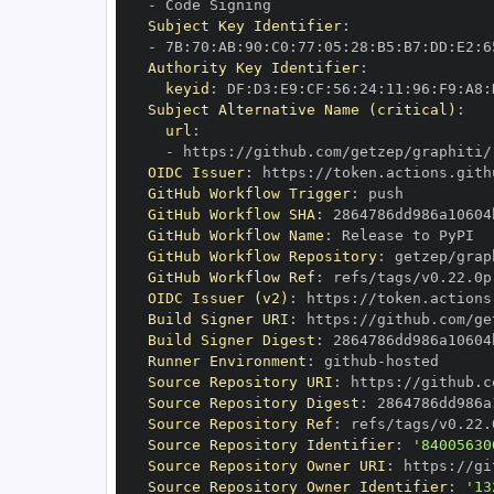
-
Subject Key Identifier
:
-
 7B
:
70
:
AB
:
90
:
C0
:
77
:
05
:
28
:
B5
:
B7
:
DD
:
E2
:
6
Authority Key Identifier
:
keyid
:
 DF
:
D3
:
E9
:
CF
:
56
:
24
:
11
:
96
:
F9
:
A8
:
Subject Alternative Name (critical)
:
url
:
-
 https
:
//github.com/getzep/graphiti/
OIDC Issuer
:
 https
:
GitHub Workflow Trigger
:
GitHub Workflow SHA
:
GitHub Workflow Name
:
GitHub Workflow Repository
:
GitHub Workflow Ref
:
OIDC Issuer (v2)
:
 https
:
Build Signer URI
:
 https
:
//github.com/ge
Build Signer Digest
:
Runner Environment
:
 github
-
Source Repository URI
:
 https
:
Source Repository Digest
:
Source Repository Ref
:
Source Repository Identifier
:
'84005630
Source Repository Owner URI
:
 https
:
Source Repository Owner Identifier
:
'13