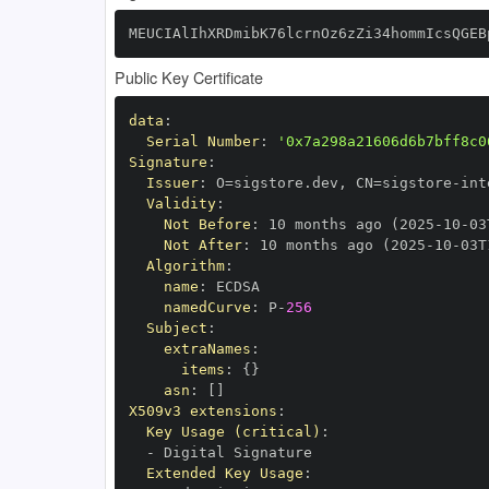
MEUCIAlIhXRDmibK76lcrnOz6zZi34hommIcsQGEB
Public Key Certificate
data
:
Serial Number
:
'0x7a298a21606d6b7bff8c0
Signature
:
Issuer
:
 O=sigstore.dev
,
 CN=sigstore
-
Validity
:
Not Before
:
 10 months ago (2025
-
10
-
03
Not After
:
 10 months ago (2025
-
10
-
03T
Algorithm
:
name
:
namedCurve
:
 P
-
256
Subject
:
extraNames
:
items
:
{
}
asn
:
[
]
X509v3 extensions
:
Key Usage (critical)
:
-
Extended Key Usage
: