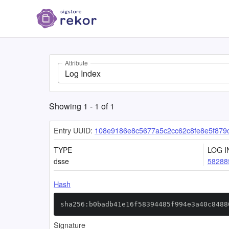
Attribute
Log Index
Showing
1
-
1
of
1
Entry UUID:
108e9186e8c5677a5c2cc62c8fe8e5f879
TYPE
LOG I
dsse
58288
Hash
sha256:b0badb41e16f58394485f994e3a40c8488
Signature