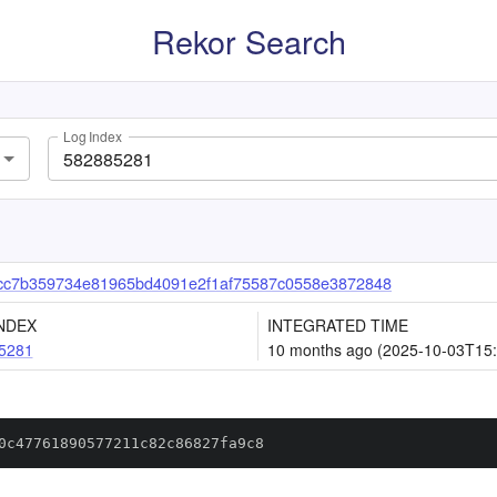
Rekor Search
Log Index
cc7b359734e81965bd4091e2f1af75587c0558e3872848
NDEX
INTEGRATED TIME
5281
10 months ago (2025-10-03T15:
0c47761890577211c82c86827fa9c8