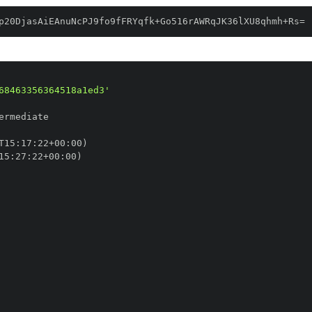
p20DjasAiEAnuNcPJ9fo9fFRYqfk+Go516rAWRqJK36lXU8qhmh+Rs=
68463356364518a1ed3'
T15
:
17
:
22+00
:
15
:
27
:
22+00
: