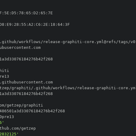
F
:
5E
:
D5
:
78
:
65
:
D2
:
65
:
D8
:
E9
:
28
:
55
:
A2
:
C6
:
2E
:
18
:
64
:
.github/workflows/release
-
graphiti
-
tzep/graphiti/.github/workflows/release
-
graphiti
-
6'
2832125'