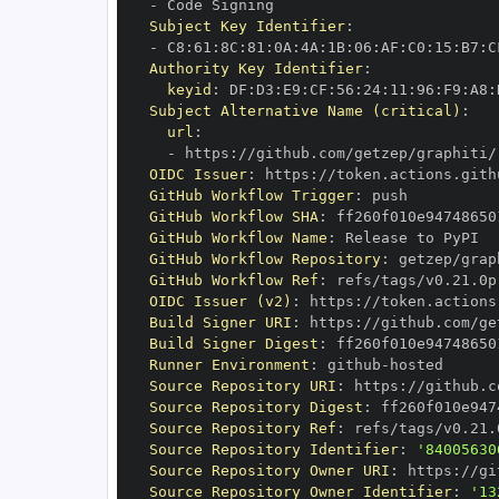
-
Subject Key Identifier
:
-
 C8
:
61
:
8C
:
81
:
0A
:
4A
:
1B
:
06
:
AF
:
C0
:
15
:
B7
:
C
Authority Key Identifier
:
keyid
:
 DF
:
D3
:
E9
:
CF
:
56
:
24
:
11
:
96
:
F9
:
A8
:
Subject Alternative Name (critical)
:
url
:
-
 https
:
//github.com/getzep/graphiti/
OIDC Issuer
:
 https
:
GitHub Workflow Trigger
:
GitHub Workflow SHA
:
GitHub Workflow Name
:
GitHub Workflow Repository
:
GitHub Workflow Ref
:
OIDC Issuer (v2)
:
 https
:
Build Signer URI
:
 https
:
//github.com/ge
Build Signer Digest
:
Runner Environment
:
 github
-
Source Repository URI
:
 https
:
Source Repository Digest
:
Source Repository Ref
:
Source Repository Identifier
:
'84005630
Source Repository Owner URI
:
 https
:
Source Repository Owner Identifier
:
'13