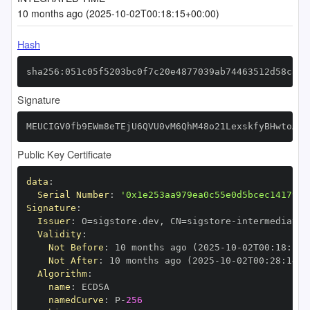
10 months ago (2025-10-02T00:18:15+00:00)
Hash
sha256:051c05f5203bc0f7c20e4877039ab74463512d58c87b
Signature
MEUCIGV0fb9EWm8eTEjU6QVU0vM6QhM48o21LexskfyBHwtoAiE
Public Key Certificate
data
:
Serial Number
:
'0x1e253aa979ea0c55e0d5bcec14179bd
Signature
:
Issuer
:
 O=sigstore.dev
,
 CN=sigstore
-
Validity
:
Not Before
:
 10 months ago (2025
-
10
-
02T00
:
18
:
14+
Not After
:
 10 months ago (2025
-
10
-
02T00
:
28
:
14+0
Algorithm
:
name
:
namedCurve
:
 P
-
256