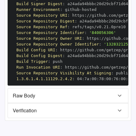
Build Signer Digest
:
Runner Environment
:
 github
-
Source Repository URI
:
 https
:
Source Repository Digest
:
Source Repository Ref
:
Source Repository Identifier
:
'840056306'
Source Repository Owner URI
:
 https
:
Source Repository Owner Identifier
:
'132832125'
Build Config URI
:
 https
:
//github.com/getzep/graph
Build Config Digest
:
Build Trigger
:
Run Invocation URI
:
 https
:
Source Repository Visibility At Signing
:
1.3.6.1.4.1.11129.2.4.2
:
 04
:
7a
:
00
:
78
:
00
:
76
:
00
:
dd
:
Raw Body
Verification