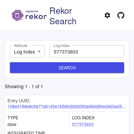
Rekor
Search
Attribute
Log Index
Log Index
SEARCH
Showing
1
-
1
of
1
Entry UUID:
108e9186e8c5677a6140e1b5663b50093a0b6d90e3eb5a055afa88a4b1f7abe93149e945118e5236
TYPE
LOG INDEX
dsse
577373603
INTEGRATED TIME