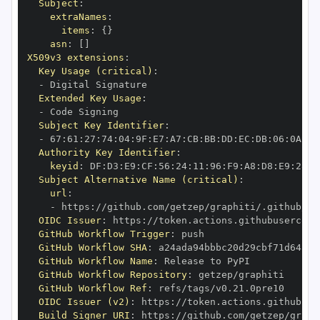
Subject
:
extraNames
:
items
:
{
}
asn
:
[
]
X509v3 extensions
:
Key Usage (critical)
:
-
Extended Key Usage
:
-
Subject Key Identifier
:
-
 67
:
61
:
27
:
74
:
04
:
9F
:
E7
:
A7
:
CB
:
BB
:
DD
:
EC
:
DB
:
06
:
0A
:
5C
Authority Key Identifier
:
keyid
:
 DF
:
D3
:
E9
:
CF
:
56
:
24
:
11
:
96
:
F9
:
A8
:
D8
:
E9
:
28
:
5
Subject Alternative Name (critical)
:
url
:
-
 https
:
//github.com/getzep/graphiti/.github/wo
OIDC Issuer
:
 https
:
GitHub Workflow Trigger
:
GitHub Workflow SHA
:
GitHub Workflow Name
:
GitHub Workflow Repository
:
GitHub Workflow Ref
:
OIDC Issuer (v2)
:
 https
:
Build Signer URI
:
 https
:
//github.com/getzep/graph