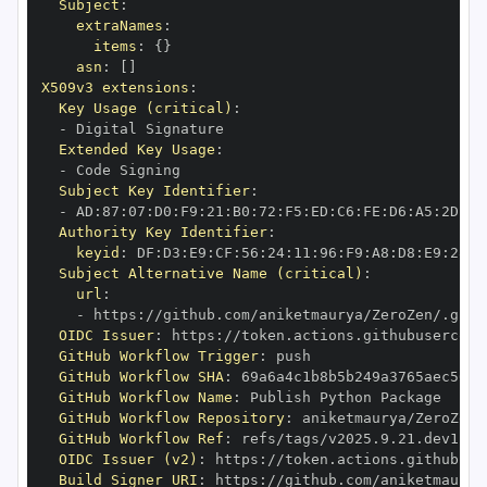
Subject
:
extraNames
:
items
:
{
}
asn
:
[
]
X509v3 extensions
:
Key Usage (critical)
:
-
Extended Key Usage
:
-
Subject Key Identifier
:
-
 AD
:
87
:
07
:
D0
:
F9
:
21
:
B0
:
72
:
F5
:
ED
:
C6
:
FE
:
D6
:
A5
:
2D
:
32
Authority Key Identifier
:
keyid
:
 DF
:
D3
:
E9
:
CF
:
56
:
24
:
11
:
96
:
F9
:
A8
:
D8
:
E9
:
28
:
5
Subject Alternative Name (critical)
:
url
:
-
 https
:
OIDC Issuer
:
 https
:
GitHub Workflow Trigger
:
GitHub Workflow SHA
:
GitHub Workflow Name
:
GitHub Workflow Repository
:
GitHub Workflow Ref
:
OIDC Issuer (v2)
:
 https
:
Build Signer URI
:
 https
: