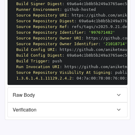
Build Signer Digest
:
Runner Environment
:
 github
-
Source Repository URI
:
 https
:
Source Repository Digest
:
Source Repository Ref
:
Source Repository Identifier
:
'997671482'
Source Repository Owner URI
:
 https
:
Source Repository Owner Identifier
:
'21018714'
Build Config URI
:
 https
:
Build Config Digest
:
Build Trigger
:
Run Invocation URI
:
 https
:
Source Repository Visibility At Signing
:
1.3.6.1.4.1.11129.2.4.2
:
 04
:
7a
:
00
:
78
:
00
:
76
:
00
:
dd
:
Raw Body
Verification