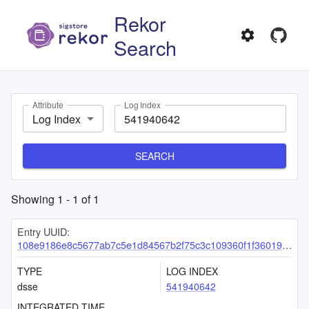
Rekor
Search
Attribute
Log Index
Log Index
SEARCH
Showing
1
-
1
of
1
Entry UUID:
108e9186e8c5677ab7c5e1d84567b2f75c3c109360f1f36019dcf2d37cccf74f0dfeadd80e1ae401
TYPE
LOG INDEX
dsse
541940642
INTEGRATED TIME