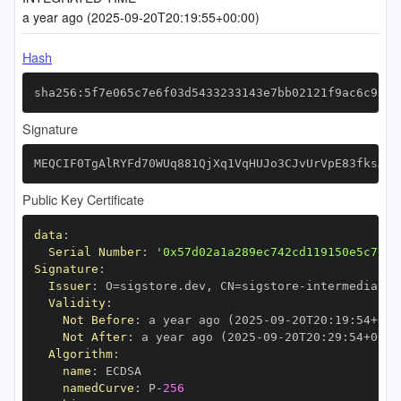
a year ago (2025-09-20T20:19:55+00:00)
Hash
sha256:5f7e065c7e6f03d5433233143e7bb02121f9ac6c9886
Signature
MEQCIF0TgAlRYFd70WUq881QjXq1VqHUJo3CJvUrVpE83fksAiA
Public Key Certificate
data
:
Serial Number
:
'0x57d02a1a289ec742cd119150e5c77bf
Signature
:
Issuer
:
 O=sigstore.dev
,
 CN=sigstore
-
Validity
:
Not Before
:
 a year ago (2025
-
09
-
20T20
:
19
:
54+00
:
Not After
:
 a year ago (2025
-
09
-
20T20
:
29
:
54+00
:
Algorithm
:
name
:
namedCurve
:
 P
-
256