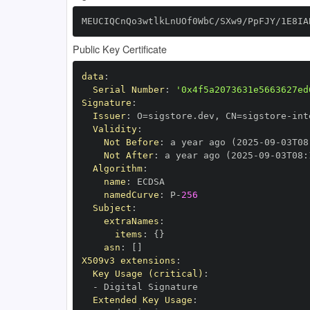
MEUCIQCnQo3wtlkLnUOf0WbC/SXw9/PpFJY/1E8IA
Public Key Certificate
data
:
Serial Number
:
'0x4f5a2073631e5663627ed
Signature
:
Issuer
:
 O=sigstore.dev
,
 CN=sigstore
-
Validity
:
Not Before
:
 a year ago (2025
-
09
-
03T08
Not After
:
 a year ago (2025
-
09
-
03T08
:
Algorithm
:
name
:
namedCurve
:
 P
-
256
Subject
:
extraNames
:
items
:
{
}
asn
:
[
]
X509v3 extensions
:
Key Usage (critical)
:
-
Extended Key Usage
: