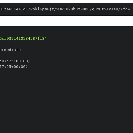
B+zaPEK4AIgC2PoklGpm6jz/WJWEUkBbDm2MBu/g3MDtSAPXeu/Yfg=
6ca9391410534587f13'
:
07
:
25+00
:
17
:
25+00
: