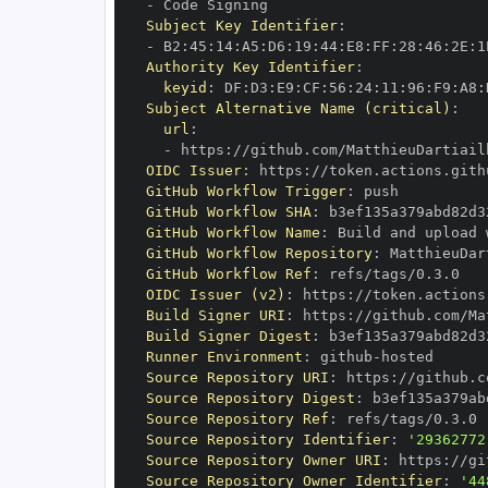
-
Subject Key Identifier
:
-
 B2
:
45
:
14
:
A5
:
D6
:
19
:
44
:
E8
:
FF
:
28
:
46
:
2E
:
1
Authority Key Identifier
:
keyid
:
 DF
:
D3
:
E9
:
CF
:
56
:
24
:
11
:
96
:
F9
:
A8
:
Subject Alternative Name (critical)
:
url
:
-
 https
:
OIDC Issuer
:
 https
:
GitHub Workflow Trigger
:
GitHub Workflow SHA
:
GitHub Workflow Name
:
GitHub Workflow Repository
:
GitHub Workflow Ref
:
OIDC Issuer (v2)
:
 https
:
Build Signer URI
:
 https
:
Build Signer Digest
:
Runner Environment
:
 github
-
Source Repository URI
:
 https
:
Source Repository Digest
:
Source Repository Ref
:
Source Repository Identifier
:
'29362772
Source Repository Owner URI
:
 https
:
Source Repository Owner Identifier
:
'44