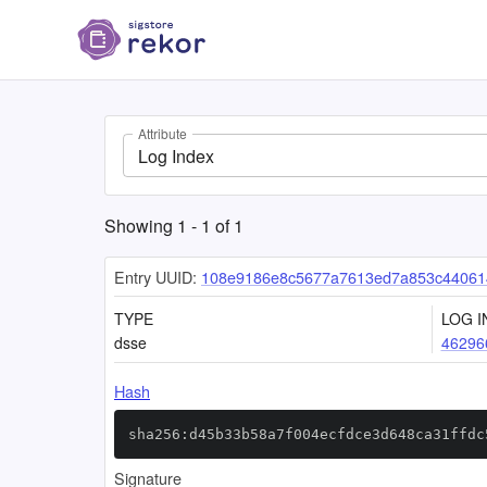
Attribute
Log Index
Showing
1
-
1
of
1
Entry UUID:
108e9186e8c5677a7613ed7a853c44061
TYPE
LOG I
dsse
46296
Hash
sha256:d45b33b58a7f004ecfdce3d648ca31ffdc
Signature