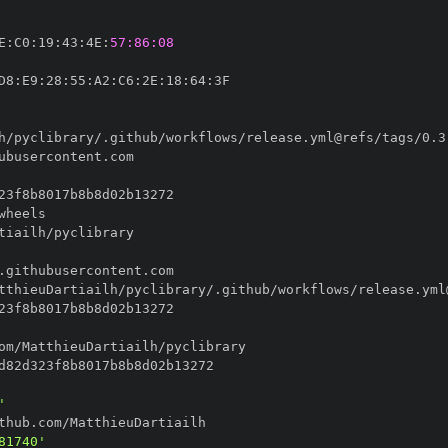
E
:
C0
:
19
:
43
:
4E
:
57:86:08
D8
:
E9
:
28
:
55
:
A2
:
C6
:
2E
:
18
:
64
:
'
81740'