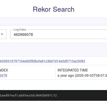
Rekor Search
Log Index
43393157971b4afd3fbfbcfa81c3bb7d14e0d5710ac3083
NDEX
INTEGRATED TIME
6078
a year ago (2025-09-03T08:07:
5aed97eafcab95ea3dc9045b097c72