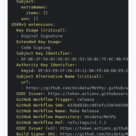
Subject
:
extraNames
:
items
:
{
}
asn
:
[
]
X509v3 extensions
:
Key Usage (critical)
:
-
Extended Key Usage
:
-
Subject Key Identifier
:
-
 DF
:
8E
:
2F
:
56
:
81
:
5E
:
EC
:
0C
:
53
:
16
:
BC
:
75
:
6C
:
9B
:
F4
:
FD
Authority Key Identifier
:
keyid
:
 DF
:
D3
:
E9
:
CF
:
56
:
24
:
11
:
96
:
F9
:
A8
:
D8
:
E9
:
28
:
5
Subject Alternative Name (critical)
:
url
:
-
 https
:
OIDC Issuer
:
 https
:
GitHub Workflow Trigger
:
GitHub Workflow SHA
:
GitHub Workflow Name
:
GitHub Workflow Repository
:
GitHub Workflow Ref
:
OIDC Issuer (v2)
:
 https
:
Build Signer URI
:
 https
: