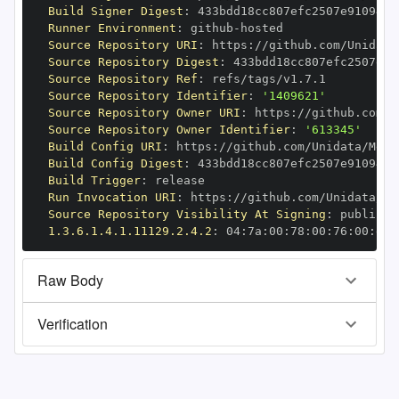
Build Signer Digest
:
Runner Environment
:
 github
-
Source Repository URI
:
 https
:
Source Repository Digest
:
Source Repository Ref
:
Source Repository Identifier
:
'1409621'
Source Repository Owner URI
:
 https
:
Source Repository Owner Identifier
:
'613345'
Build Config URI
:
 https
:
Build Config Digest
:
Build Trigger
:
Run Invocation URI
:
 https
:
Source Repository Visibility At Signing
:
1.3.6.1.4.1.11129.2.4.2
:
 04
:
7a
:
00
:
78
:
00
:
76
:
00
:
dd
:
Raw Body
Verification