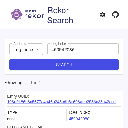
Rekor
Search
Attribute
Log Index
Log Index
SEARCH
Showing
1
-
1
of
1
Entry UUID:
108e9186e8c5677a4a46b248e9b3b608aee2586c23c42acd53ab043019d8b72d5d88562ddd47a77b
TYPE
LOG INDEX
dsse
450942086
INTEGRATED TIME