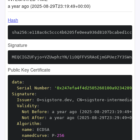
a year ago (2025-08-29T23:19:49+00:00)
Hash
sha256:e118ac6c5ccc4b6205fe0eea936d8107bcabed1cc9cf
Signature
MEQCIGZUFyjo+VZUwphzYN/1iOQFFVSRAoEjmGPUez7Y3SWnAiA
Public Key Certificate
data
:
Serial Number
:
'0x247efa4f4d2505260100a9234289dcf
Signature
:
Issuer
:
 O=sigstore.dev
,
 CN=sigstore
-
Validity
:
Not Before
:
 a year ago (2025
-
08
-
29T23
:
19
:
49+00
:
Not After
:
 a year ago (2025
-
08
-
29T23
:
29
:
49+00
:
Algorithm
:
name
:
namedCurve
:
 P
-
256