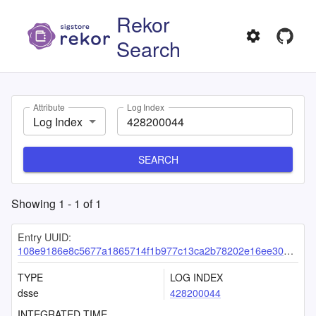
Rekor
Search
Attribute
Log Index
Log Index
SEARCH
Showing
1
-
1
of
1
Entry UUID:
108e9186e8c5677a1865714f1b977c13ca2b78202e16ee30df01e303bc05c7c96520093752e50c64
TYPE
LOG INDEX
dsse
428200044
INTEGRATED TIME