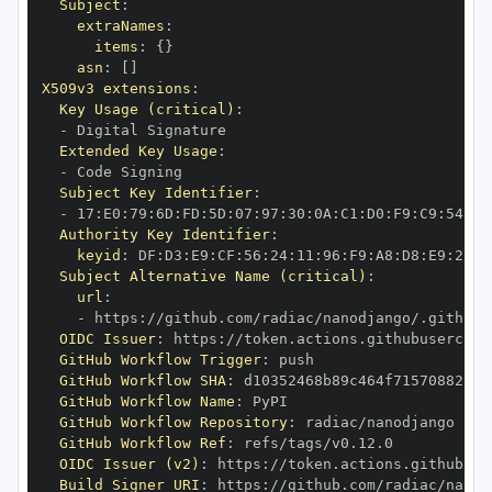
Subject
:
extraNames
:
items
:
{
}
asn
:
[
]
X509v3 extensions
:
Key Usage (critical)
:
-
Extended Key Usage
:
-
Subject Key Identifier
:
-
 17
:
E0
:
79
:
6D
:
FD
:
5D
:
07
:
97
:
30
:
0A
:
C1
:
D0
:
F9
:
C9
:
54
:
E7
Authority Key Identifier
:
keyid
:
 DF
:
D3
:
E9
:
CF
:
56
:
24
:
11
:
96
:
F9
:
A8
:
D8
:
E9
:
28
:
5
Subject Alternative Name (critical)
:
url
:
-
 https
:
OIDC Issuer
:
 https
:
GitHub Workflow Trigger
:
GitHub Workflow SHA
:
GitHub Workflow Name
:
GitHub Workflow Repository
:
GitHub Workflow Ref
:
OIDC Issuer (v2)
:
 https
:
Build Signer URI
:
 https
: