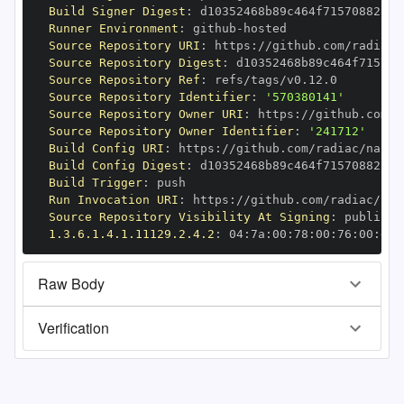
Build Signer Digest
:
Runner Environment
:
 github
-
Source Repository URI
:
 https
:
Source Repository Digest
:
Source Repository Ref
:
Source Repository Identifier
:
'570380141'
Source Repository Owner URI
:
 https
:
Source Repository Owner Identifier
:
'241712'
Build Config URI
:
 https
:
Build Config Digest
:
Build Trigger
:
Run Invocation URI
:
 https
:
Source Repository Visibility At Signing
:
1.3.6.1.4.1.11129.2.4.2
:
 04
:
7a
:
00
:
78
:
00
:
76
:
00
:
dd
:
Raw Body
Verification