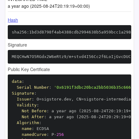
a year ago (2025-08-24T20:19:19+00:00)
Hash
sha256:1bd3d8798f4ab4388cdb2994638b5a959bcc1a298497
Signature
MEQCHwN7O5RGdx2W6eRtz9/m+stvd4I56Cc2f6LoIjGvcDUCIQC
Public Key Certificate
data
:
Serial Number
:
'0x6191f3dbc20bca2bb5036b35c666f96
Signature
:
Issuer
:
 O=sigstore.dev
,
 CN=sigstore
-
Validity
:
Not Before
:
 a year ago (2025
-
08
-
24T20
:
19
:
19+00
:
Not After
:
 a year ago (2025
-
08
-
24T20
:
29
:
19+00
:
Algorithm
:
name
:
namedCurve
:
 P
-
256