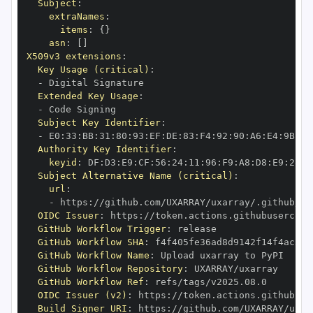
Subject
:
extraNames
:
items
:
{
}
asn
:
[
]
X509v3 extensions
:
Key Usage (critical)
:
-
Extended Key Usage
:
-
Subject Key Identifier
:
-
 E0
:
33
:
BB
:
31
:
80
:
93
:
EF
:
DE
:
83
:
F4
:
92
:
90
:
A6
:
E4
:
9B
:
AC
Authority Key Identifier
:
keyid
:
 DF
:
D3
:
E9
:
CF
:
56
:
24
:
11
:
96
:
F9
:
A8
:
D8
:
E9
:
28
:
5
Subject Alternative Name (critical)
:
url
:
-
 https
:
OIDC Issuer
:
 https
:
GitHub Workflow Trigger
:
GitHub Workflow SHA
:
GitHub Workflow Name
:
GitHub Workflow Repository
:
GitHub Workflow Ref
:
OIDC Issuer (v2)
:
 https
:
Build Signer URI
:
 https
: