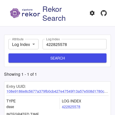
Rekor
Search
Attribute
Log Index
Log Index
SEARCH
Showing
1
-
1
of
1
Entry UUID:
108e9186e8c5677a379fb0cb427e47549f13a57e508d1780cc84b38610706a000791688be929a7c0
TYPE
LOG INDEX
dsse
422825578
INTEGRATED TIME