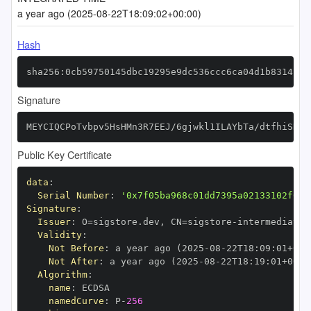
a year ago (2025-08-22T18:09:02+00:00)
Hash
sha256:0cb59750145dbc19295e9dc536ccc6ca04d1b8314c1f
Signature
MEYCIQCPoTvbpv5HsHMn3R7EEJ/6gjwkl1ILAYbTa/dtfhiSNQI
Public Key Certificate
data
:
Serial Number
:
'0x7f05ba968c01dd7395a02133102f63a
Signature
:
Issuer
:
 O=sigstore.dev
,
 CN=sigstore
-
Validity
:
Not Before
:
 a year ago (2025
-
08
-
22T18
:
09
:
01+00
:
Not After
:
 a year ago (2025
-
08
-
22T18
:
19
:
01+00
:
Algorithm
:
name
:
namedCurve
:
 P
-
256