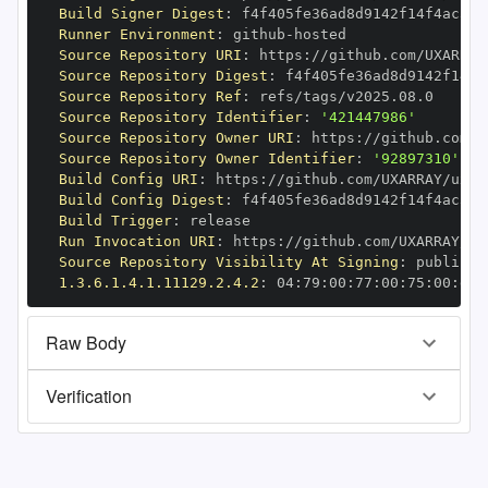
Build Signer Digest
:
Runner Environment
:
 github
-
Source Repository URI
:
 https
:
Source Repository Digest
:
Source Repository Ref
:
Source Repository Identifier
:
'421447986'
Source Repository Owner URI
:
 https
:
Source Repository Owner Identifier
:
'92897310'
Build Config URI
:
 https
:
Build Config Digest
:
Build Trigger
:
Run Invocation URI
:
 https
:
Source Repository Visibility At Signing
:
1.3.6.1.4.1.11129.2.4.2
:
 04
:
79
:
00
:
77
:
00
:
75
:
00
:
dd
:
Raw Body
Verification