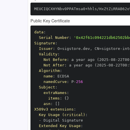
MEUCIQCXHYNbv0PPATmsa0+hhls/HxZtZiRRAB62o
Public Key Certificate
data
:
Serial Number
:
'0x42f61c094221db62502bb
Signature
:
Issuer
:
 O=sigstore.dev
,
 CN=sigstore
-
Validity
:
Not Before
:
 a year ago (2025
-
08
-
22T00
Not After
:
 a year ago (2025
-
08
-
22T00
:
Algorithm
:
name
:
namedCurve
:
 P
-
256
Subject
:
extraNames
:
items
:
{
}
asn
:
[
]
X509v3 extensions
:
Key Usage (critical)
:
-
Extended Key Usage
: