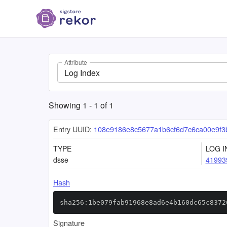
Attribute
Log Index
Showing
1
-
1
of
1
Entry UUID:
108e9186e8c5677a1b6cf6d7c6ca00e9f3
TYPE
LOG I
dsse
41993
Hash
sha256:1be079fab91968e8ad6e4b160dc65c8372
Signature