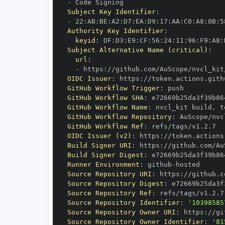
-
Subject Key Identifier
:
-
 22
:
AB
:
BE
:
A2
:
D7
:
EA
:
D9
:
17
:
AA
:
C0
:
A8
:
0B
:
5
Authority Key Identifier
:
keyid
:
 DF
:
D3
:
E9
:
CF
:
56
:
24
:
11
:
96
:
F9
:
A8
:
Subject Alternative Name (critical)
:
url
:
-
 https
:
OIDC Issuer
:
 https
:
GitHub Workflow Trigger
:
GitHub Workflow SHA
:
GitHub Workflow Name
:
 nvcl_kit build
,
 t
GitHub Workflow Repository
:
GitHub Workflow Ref
:
OIDC Issuer (v2)
:
 https
:
Build Signer URI
:
 https
:
Build Signer Digest
:
Runner Environment
:
 github
-
Source Repository URI
:
 https
:
Source Repository Digest
:
Source Repository Ref
:
Source Repository Identifier
:
'10398585
Source Repository Owner URI
:
 https
:
Source Repository Owner Identifier
:
'81