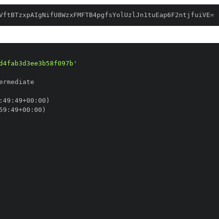
VftBTzxpAIgNifU8WzxFMFTB4pgfsYolUzlJn1tuEap6F2ntjfuiVE=
d4fab3d3ee3b58f097b'
:
49
:
49+00
:
59
:
49+00
: