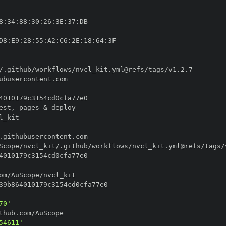
8
:
34
:
88
:
30
:
26
:
3E
:
37
:
D8
:
E9
:
28
:
55
:
A2
:
C6
:
2E
:
18
:
64
:
est
,
70'
54611'