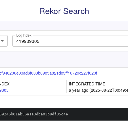
Rekor Search
Log Index
bf948206e33ad6f833b09e5a821de3ff16720c227f020f
NDEX
INTEGRATED TIME
9305
a year ago (2025-08-22T00:49:
69246b01ab56a1a3dba03b8df85c4e