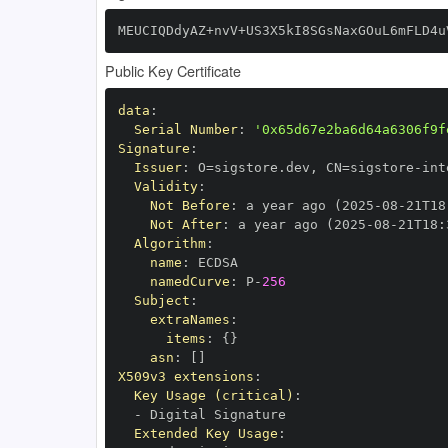
MEUCIQDdyAZ+nvV+US3X5kI8SGsNaxGOuL6mFLD4u
Public Key Certificate
data
:
Serial Number
:
'0x65d67e2ba6d64a6306f9f
Signature
:
Issuer
:
 O=sigstore.dev
,
 CN=sigstore
-
Validity
:
Not Before
:
 a year ago (2025
-
08
-
21T18
Not After
:
 a year ago (2025
-
08
-
21T18
:
Algorithm
:
name
:
namedCurve
:
 P
-
256
Subject
:
extraNames
:
items
:
{
}
asn
:
[
]
X509v3 extensions
:
Key Usage (critical)
:
-
Extended Key Usage
: