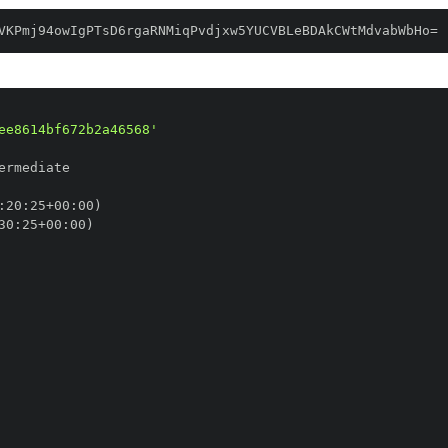
VKPmj94owIgPTsD6rgaRNMiqPvdjxw5YUCVBLeBDAkCWtMdvabWbHo=
ee8614bf672b2a46568'
:
20
:
25+00
:
30
:
25+00
: