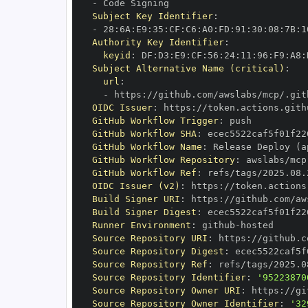
-
Subject Key Identifier
:
-
 28
:
6A
:
E9
:
35
:
CF
:
C6
:
A0
:
FD
:
91
:
30
:
08
:
7B
:
1
Authority Key Identifier
:
keyid
:
 DF
:
D3
:
E9
:
CF
:
56
:
24
:
11
:
96
:
F9
:
A8
:
Subject Alternative Name (critical)
:
url
:
-
 https
:
OIDC Issuer
:
 https
:
GitHub Workflow Trigger
:
GitHub Workflow SHA
:
GitHub Workflow Name
:
GitHub Workflow Repository
:
GitHub Workflow Ref
:
OIDC Issuer (v2)
:
 https
:
Build Signer URI
:
 https
:
Build Signer Digest
:
Runner Environment
:
 github
-
Source Repository URI
:
 https
:
Source Repository Digest
:
Source Repository Ref
:
Source Repository Identifier
:
'95223870
Source Repository Owner URI
:
 https
:
Source Repository Owner Identifier
:
'32