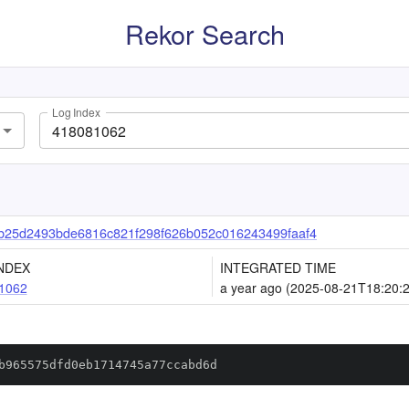
Rekor Search
Log Index
b25d2493bde6816c821f298f626b052c016243499faaf4
NDEX
INTEGRATED TIME
1062
a year ago (2025-08-21T18:20:
b965575dfd0eb1714745a77ccabd6d