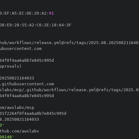
0
:
EF
:
A5
:
EC
:
DE
:
2D
:
A2
:
91
D8
:
E9
:
28
:
55
:
A2
:
C6
:
2E
:
18
:
64
:
0'
99148'