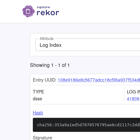
Attribute
Log Index
Showing
1
-
1
of
1
Entry UUID:
108e9186e8c5677adcc18c5f6a937f534d
TYPE
LOG I
dsse
41808
Hash
sha256:353a9a1ed5d7070576795ae6cd2117c2dd
Signature