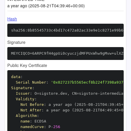
a year ago (2025-08-21T04:39:46+00:00)
Hash
sha256:8b85545733c4bd17c472a82ac33e9e1c8271e99b6016
Signature
MEYCIQCO+6ARPC9fH4gpUi0cyuczjdMFPUxWhw9gMvw+ulXZRAI
Public Key Certificate
data
:
Serial Number
:
'0x027237b5565ecf8b224f7398a937118
Signature
:
Issuer
:
 O=sigstore.dev
,
 CN=sigstore
-
Validity
:
Not Before
:
 a year ago (2025
-
08
-
21T04
:
39
:
45+00
:
Not After
:
 a year ago (2025
-
08
-
21T04
:
49
:
45+00
:
Algorithm
:
name
:
namedCurve
:
 P
-
256