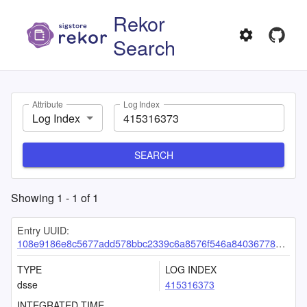
Rekor
Search
Attribute
Log Index
Log Index
SEARCH
Showing
1
-
1
of
1
Entry UUID:
108e9186e8c5677add578bbc2339c6a8576f546a84036778011a6efbbda330ef4def346734bedd47
TYPE
LOG INDEX
dsse
415316373
INTEGRATED TIME