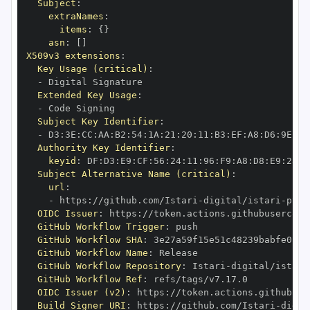
Subject
:
extraNames
:
items
:
{
}
asn
:
[
]
X509v3 extensions
:
Key Usage (critical)
:
-
Extended Key Usage
:
-
Subject Key Identifier
:
-
 D3
:
3E
:
CC
:
AA
:
B2
:
54
:
1A
:
21
:
20
:
11
:
B3
:
EF
:
A8
:
D6
:
9E
:
20
Authority Key Identifier
:
keyid
:
 DF
:
D3
:
E9
:
CF
:
56
:
24
:
11
:
96
:
F9
:
A8
:
D8
:
E9
:
28
:
5
Subject Alternative Name (critical)
:
url
:
-
 https
:
//github.com/Istari
-
digital/istari
-
pyth
OIDC Issuer
:
 https
:
GitHub Workflow Trigger
:
GitHub Workflow SHA
:
GitHub Workflow Name
:
GitHub Workflow Repository
:
 Istari
-
digital/istari
GitHub Workflow Ref
:
OIDC Issuer (v2)
:
 https
:
Build Signer URI
:
 https
:
//github.com/Istari
-
digit