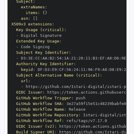
Subject
:
extraNames
:
items
:
{
}
asn
:
[
]
X509v3 extensions
:
Key Usage (critical)
:
-
Extended Key Usage
:
-
Subject Key Identifier
:
-
 D3
:
3E
:
CC
:
AA
:
B2
:
54
:
1A
:
21
:
20
:
11
:
B3
:
EF
:
A8
:
D6
:
9E
:
20
Authority Key Identifier
:
keyid
:
 DF
:
D3
:
E9
:
CF
:
56
:
24
:
11
:
96
:
F9
:
A8
:
D8
:
E9
:
28
:
5
Subject Alternative Name (critical)
:
url
:
-
 https
:
//github.com/Istari
-
digital/istari
-
pyth
OIDC Issuer
:
 https
:
GitHub Workflow Trigger
:
GitHub Workflow SHA
:
GitHub Workflow Name
:
GitHub Workflow Repository
:
 Istari
-
digital/istari
GitHub Workflow Ref
:
OIDC Issuer (v2)
:
 https
:
Build Signer URI
:
 https
:
//github.com/Istari
-
digit