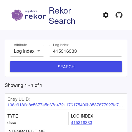
Rekor
Search
Attribute
Log Index
Log Index
SEARCH
Showing
1
-
1
of
1
Entry UUID:
108e9186e8c5677a5d67e4721176175400b3587877927fc77e543ae6f3617dc6c0f0961d737b40f3
TYPE
LOG INDEX
dsse
415316333
INTEGRATED TIME