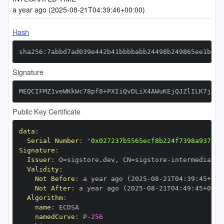
a year ago (2025-08-21T04:39:46+00:00)
Hash
sha256:7abbd7ad039e442b41bbbbabb24498b249865ee1b63b
Signature
MEQCIFMZ1veWKkWc78pf8+PXIiQvDLiX4AWuKEjQJZlILK7jAiB
Public Key Certificate
data
:
Serial Number
:
'0x027237b5565ecf8b224f7398a937118
Signature
:
Issuer
:
 O=sigstore.dev
,
 CN=sigstore
-
Validity
:
Not Before
:
 a year ago (2025
-
08
-
21T04
:
39
:
45+00
:
Not After
:
 a year ago (2025
-
08
-
21T04
:
49
:
45+00
:
Algorithm
:
name
:
namedCurve
:
 P
-
256