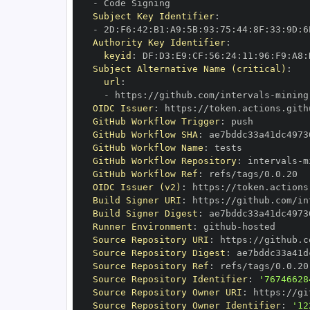
-
Subject Key Identifier
:
-
 2D
:
F6
:
42
:
B1
:
A9
:
5B
:
93
:
75
:
44
:
8F
:
33
:
9D
:
6
Authority Key Identifier
:
keyid
:
 DF
:
D3
:
E9
:
CF
:
56
:
24
:
11
:
96
:
F9
:
A8
:
Subject Alternative Name (critical)
:
url
:
-
 https
:
//github.com/intervals
-
mining
OIDC Issuer
:
 https
:
GitHub Workflow Trigger
:
GitHub Workflow SHA
:
GitHub Workflow Name
:
GitHub Workflow Repository
:
 intervals
-
m
GitHub Workflow Ref
:
OIDC Issuer (v2)
:
 https
:
Build Signer URI
:
 https
:
//github.com/in
Build Signer Digest
:
Runner Environment
:
 github
-
Source Repository URI
:
 https
:
//github.c
Source Repository Digest
:
Source Repository Ref
:
Source Repository Identifier
:
'76746628
Source Repository Owner URI
:
 https
:
//gi
Source Repository Owner Identifier
:
'12