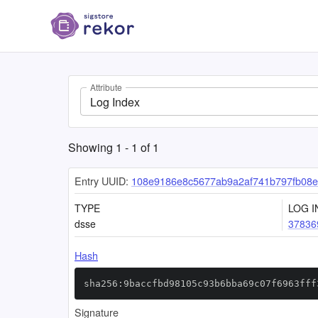
Attribute
Log Index
Showing
1
-
1
of
1
Entry UUID:
108e9186e8c5677ab9a2af741b797fb08e
TYPE
LOG I
dsse
37836
Hash
sha256:9baccfbd98105c93b6bba69c07f6963fff
Signature