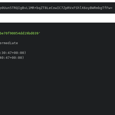
p0Uun5TRQIgBvL1MR+bqZT8LeCowIC7ZpRVxFShlX6oyBWRmbgTfFw=
6e70f90054dd19bd039'
:
30
:
47+00
:
40
:
47+00
: