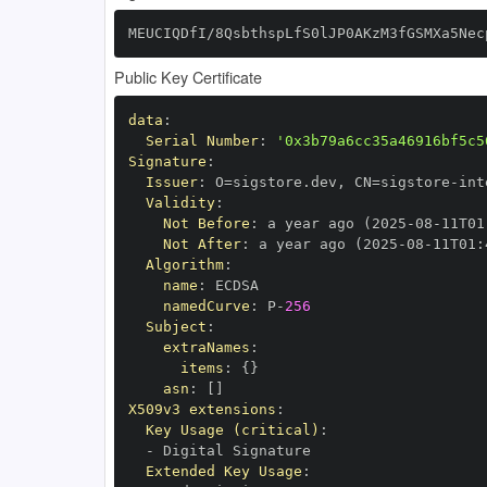
MEUCIQDfI/8QsbthspLfS0lJP0AKzM3fGSMXa5Nec
Public Key Certificate
data
:
Serial Number
:
'0x3b79a6cc35a46916bf5c5
Signature
:
Issuer
:
 O=sigstore.dev
,
 CN=sigstore
-
Validity
:
Not Before
:
 a year ago (2025
-
08
-
11T01
Not After
:
 a year ago (2025
-
08
-
11T01
:
Algorithm
:
name
:
namedCurve
:
 P
-
256
Subject
:
extraNames
:
items
:
{
}
asn
:
[
]
X509v3 extensions
:
Key Usage (critical)
:
-
Extended Key Usage
: