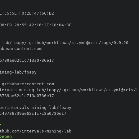
E
:
C5
:
5E
:
F0
:
2E
:
47
:
6C
:
D8
:
E9
:
28
:
55
:
A2
:
C6
:
2E
:
18
:
64
:
-
ining
-
tervals
-
mining
-
om/intervals
-
mining
-
4'
thub.com/intervals
-
mining
-
28989'