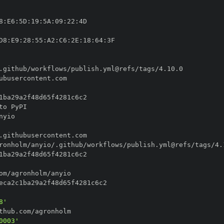
8
:
E6
:
5D
:
19
:
5A
:
09
:
22
:
D8
:
E9
:
28
:
55
:
A2
:
C6
:
2E
:
18
:
64
:
8'
0003'