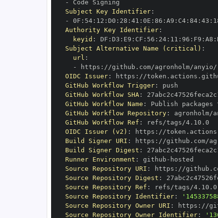
-
Subject Key Identifier
:
-
 0F
:
54
:
12
:
D0
:
28
:
41
:
0E
:
86
:
A9
:
C4
:
84
:
43
:
1
Authority Key Identifier
:
keyid
:
 DF
:
D3
:
E9
:
CF
:
56
:
24
:
11
:
96
:
F9
:
A8
:
Subject Alternative Name (critical)
:
url
:
-
 https
:
OIDC Issuer
:
 https
:
GitHub Workflow Trigger
:
GitHub Workflow SHA
:
GitHub Workflow Name
:
GitHub Workflow Repository
:
GitHub Workflow Ref
:
OIDC Issuer (v2)
:
 https
:
Build Signer URI
:
 https
:
Build Signer Digest
:
Runner Environment
:
 github
-
Source Repository URI
:
 https
:
Source Repository Digest
:
Source Repository Ref
:
Source Repository Identifier
:
'14533758
Source Repository Owner URI
:
 https
:
Source Repository Owner Identifier
:
'13