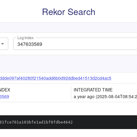
Rekor Search
Log Index
ddde097af40280f21540add6b0d92ddbed41513d2cd4ac5
NDEX
INTEGRATED TIME
3569
a year ago (2025-08-04T08:54:
81fce701a103bfe1ad1bf0fdbe4642