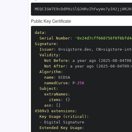
MEQCIGW7E9cDdP0iSlQJHRvIhFwyWo7yIH2jj0RJH
Public Key Certificate
data
:
Serial Number
:
'0x24d7cff668756f0f6bfd4
Signature
:
Issuer
:
 O=sigstore.dev
,
 CN=sigstore
-
Validity
:
Not Before
:
 a year ago (2025
-
08
-
04T08
Not After
:
 a year ago (2025
-
08
-
04T09
:
Algorithm
:
name
:
namedCurve
:
 P
-
256
Subject
:
extraNames
:
items
:
{
}
asn
:
[
]
X509v3 extensions
:
Key Usage (critical)
:
-
Extended Key Usage
: