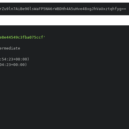
rZu9ln7AiBe90lsWaFP5NA6rWBDHh4A5uHve48xgJhVaUxztqhfyg==
e8e44549c3fba075ccf'
:
54
:
23+00
:
04
:
23+00
: