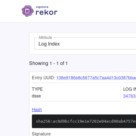
Attribute
Log Index
Showing
1
-
1
of
1
Entry UUID:
108e9186e8c5677a5c7aa4d13c0387bba
TYPE
LOG I
dsse
34763
Hash
sha256:ac8d9bcfcc19e1e7202e04ecd90ab4757e
Signature