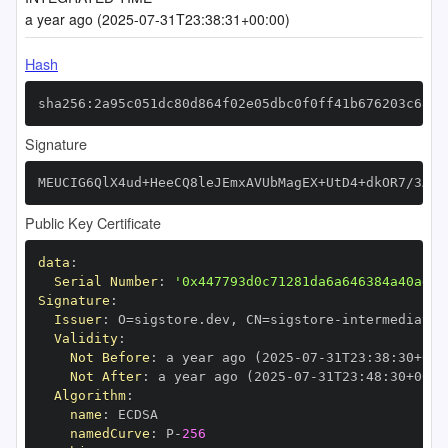
a year ago (2025-07-31T23:38:31+00:00)
Hash
sha256:2a95c051dc80d864f02e05dbc0f0ff41b676203c6856
Signature
MEUCIG6QlX4ud+HeeCQ8leJEmxAVUbMagEX+UtD4+dkOR7/3AiE
Public Key Certificate
data
:
Serial Number
:
'0x447793d0c71281da6a646384a40ade2
Signature
:
Issuer
:
 O=sigstore.dev
,
 CN=sigstore
-
Validity
:
Not Before
:
 a year ago (2025
-
07
-
31T23
:
38
:
30+00
:
Not After
:
 a year ago (2025
-
07
-
31T23
:
48
:
30+00
:
Algorithm
:
name
:
namedCurve
:
 P
-
256