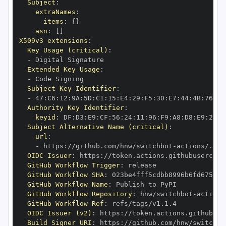
Subject
:
extraNames
:
items
:
{
}
asn
:
[
]
X509v3 extensions
:
Key Usage (critical)
:
-
Extended Key Usage
:
-
Subject Key Identifier
:
-
 47
:
C6
:
12
:
9A
:
5D
:
C1
:
15
:
E4
:
29
:
F5
:
30
:
E7
:
44
:
4B
:
76
:
6E
Authority Key Identifier
:
keyid
:
 DF
:
D3
:
E9
:
CF
:
56
:
24
:
11
:
96
:
F9
:
A8
:
D8
:
E9
:
28
:
5
Subject Alternative Name (critical)
:
url
:
-
 https
:
//github.com/hnw/switchbot
-
actions/.git
OIDC Issuer
:
 https
:
GitHub Workflow Trigger
:
GitHub Workflow SHA
:
GitHub Workflow Name
:
GitHub Workflow Repository
:
 hnw/switchbot
-
GitHub Workflow Ref
:
OIDC Issuer (v2)
:
 https
:
Build Signer URI
:
 https
:
//github.com/hnw/switchbo