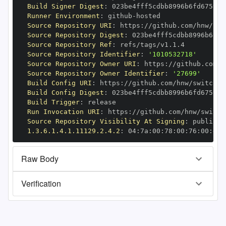
Build Signer Digest
:
Runner Environment
:
 github
-
Source Repository URI
:
 https
:
//github.com/hnw/swi
Source Repository Digest
:
Source Repository Ref
:
Source Repository Identifier
:
'1010532718'
Source Repository Owner URI
:
 https
:
Source Repository Owner Identifier
:
'27699'
Build Config URI
:
 https
:
//github.com/hnw/switchbo
Build Config Digest
:
Build Trigger
:
Run Invocation URI
:
 https
:
//github.com/hnw/switch
Source Repository Visibility At Signing
:
1.3.6.1.4.1.11129.2.4.2
:
 04
:
7a
:
00
:
78
:
00
:
76
:
00
:
dd
:
Raw Body
Verification