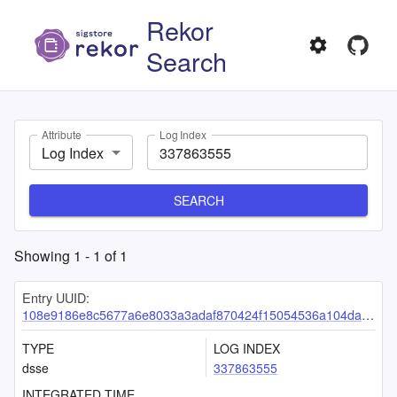
Rekor
Search
Attribute
Log Index
Log Index
SEARCH
Showing
1
-
1
of
1
Entry UUID:
108e9186e8c5677a6e8033a3adaf870424f15054536a104dae89d2f0f421d75c8d4d8f72b22b1cd1
TYPE
LOG INDEX
dsse
337863555
INTEGRATED TIME