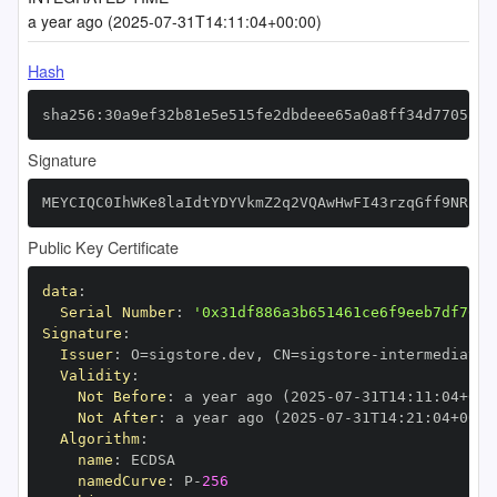
a year ago (2025-07-31T14:11:04+00:00)
Hash
sha256:30a9ef32b81e5e515fe2dbdeee65a0a8ff34d7705acd
Signature
MEYCIQC0IhWKe8laIdtYDYVkmZ2q2VQAwHwFI43rzqGff9NRfgI
Public Key Certificate
data
:
Serial Number
:
'0x31df886a3b651461ce6f9eeb7df76d4
Signature
:
Issuer
:
 O=sigstore.dev
,
 CN=sigstore
-
Validity
:
Not Before
:
 a year ago (2025
-
07
-
31T14
:
11
:
04+00
:
Not After
:
 a year ago (2025
-
07
-
31T14
:
21
:
04+00
:
Algorithm
:
name
:
namedCurve
:
 P
-
256