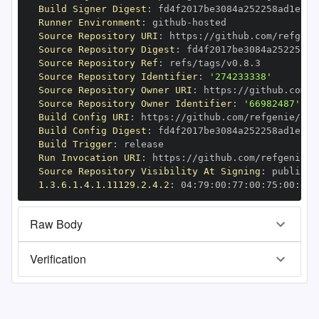
Build Signer Digest
:
Runner Environment
:
 github
-
Source Repository URI
:
 https
:
Source Repository Digest
:
Source Repository Ref
:
Source Repository Identifier
:
'274233338'
Source Repository Owner URI
:
 https
:
Source Repository Owner Identifier
:
'66982487'
Build Config URI
:
 https
:
//github.com/refgenie/ref
Build Config Digest
:
Build Trigger
:
Run Invocation URI
:
 https
:
Source Repository Visibility At Signing
:
1.3.6.1.4.1.11129.2.4.2
:
 04
:
79
:
00
:
77
:
00
:
75
:
00
:
dd
:
Raw Body
Verification