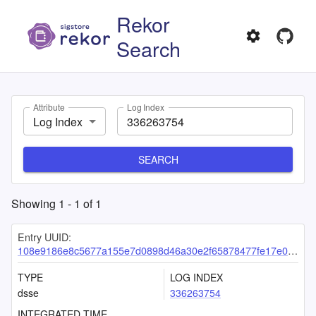
Rekor
Search
Attribute
Log Index
Log Index
SEARCH
Showing
1
-
1
of
1
Entry UUID:
108e9186e8c5677a155e7d0898d46a30e2f65878477fe17e0ed48b1689ee4495a39e8b182e1b2ed5
TYPE
LOG INDEX
dsse
336263754
INTEGRATED TIME