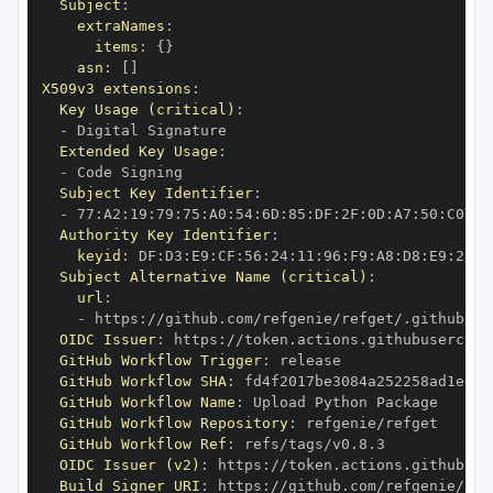
Subject
:
extraNames
:
items
:
{
}
asn
:
[
]
X509v3 extensions
:
Key Usage (critical)
:
-
Extended Key Usage
:
-
Subject Key Identifier
:
-
 77
:
A2
:
19
:
79
:
75
:
A0
:
54
:
6D
:
85
:
DF
:
2F
:
0D
:
A7
:
50
:
C0
:
E1
Authority Key Identifier
:
keyid
:
 DF
:
D3
:
E9
:
CF
:
56
:
24
:
11
:
96
:
F9
:
A8
:
D8
:
E9
:
28
:
5
Subject Alternative Name (critical)
:
url
:
-
 https
:
//github.com/refgenie/refget/.github/wo
OIDC Issuer
:
 https
:
GitHub Workflow Trigger
:
GitHub Workflow SHA
:
GitHub Workflow Name
:
GitHub Workflow Repository
:
GitHub Workflow Ref
:
OIDC Issuer (v2)
:
 https
:
Build Signer URI
:
 https
:
//github.com/refgenie/ref