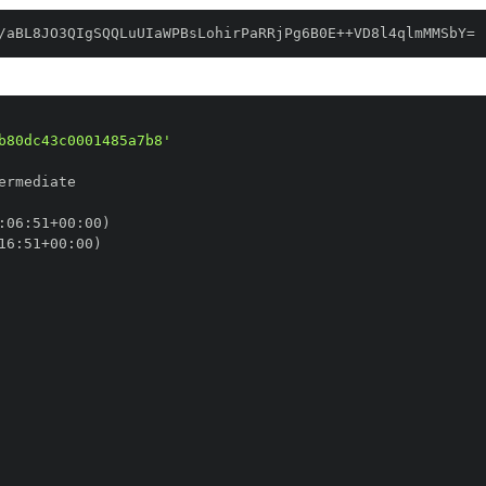
/aBL8JO3QIgSQQLuUIaWPBsLohirPaRRjPg6B0E++VD8l4qlmMMSbY=
b80dc43c0001485a7b8'
:
06
:
51+00
:
16
:
51+00
: