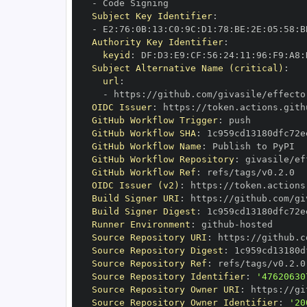
-
Subject Key Identifier
:
-
 E2
:
76
:
0B
:
13
:
C0
:
9C
:
D1
:
78
:
BE
:
2E
:
05
:
58
:
B
Authority Key Identifier
:
keyid
:
 DF
:
D3
:
E9
:
CF
:
56
:
24
:
11
:
96
:
F9
:
A8
:
Subject Alternative Name (critical)
:
url
:
-
 https
:
OIDC Issuer
:
 https
:
GitHub Workflow Trigger
:
GitHub Workflow SHA
:
GitHub Workflow Name
:
GitHub Workflow Repository
:
GitHub Workflow Ref
:
OIDC Issuer (v2)
:
 https
:
Build Signer URI
:
 https
:
Build Signer Digest
:
Runner Environment
:
 github
-
Source Repository URI
:
 https
:
Source Repository Digest
:
Source Repository Ref
:
Source Repository Identifier
:
'47620630
Source Repository Owner URI
:
 https
:
Source Repository Owner Identifier
:
'20