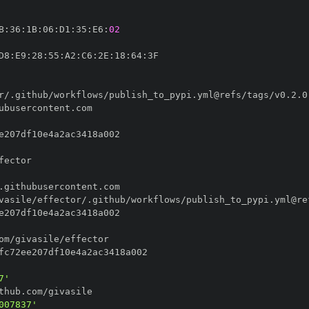
B
:
36
:
1B
:
06
:
D1
:
35
:
E6
:
02
D8
:
E9
:
28
:
55
:
A2
:
C6
:
2E
:
18
:
64
:
7'
007837'