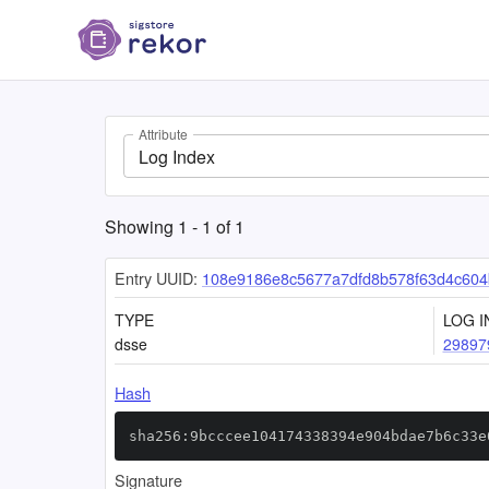
Attribute
Log Index
Showing
1
-
1
of
1
Entry UUID:
108e9186e8c5677a7dfd8b578f63d4c604
TYPE
LOG I
dsse
29897
Hash
sha256:9bcccee104174338394e904bdae7b6c33e
Signature