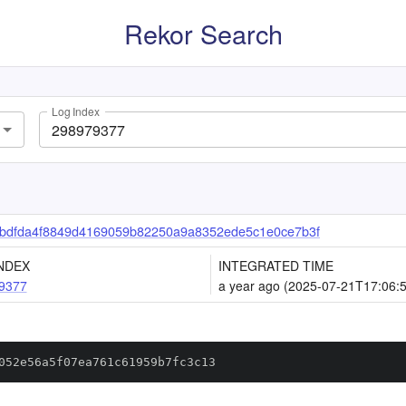
Rekor Search
Log Index
bdfda4f8849d4169059b82250a9a8352ede5c1e0ce7b3f
NDEX
INTEGRATED TIME
9377
a year ago (2025-07-21T17:06:
052e56a5f07ea761c61959b7fc3c13