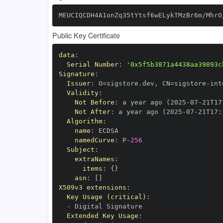
MEUCIQCDH4A1onZq35tYtsf6wELykTMzBr6m/MhrO
Public Key Certificate
data
:
Serial Number
:
'0x5f5b3871a4438aa39893c
Signature
:
Issuer
:
 O=sigstore.dev
,
 CN=sigstore
-
Validity
:
Not Before
:
 a year ago (2025
-
07
-
21T17
Not After
:
 a year ago (2025
-
07
-
21T17
:
Algorithm
:
name
:
namedCurve
:
 P
-
256
Subject
:
extraNames
:
items
:
{
}
asn
:
[
]
X509v3 extensions
:
Key Usage (critical)
:
-
Extended Key Usage
: