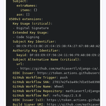
Subject
:
extraNames
:
items
:
{
}
asn
:
[
]
X509v3 extensions
:
Key Usage (critical)
:
-
Extended Key Usage
:
-
Subject Key Identifier
:
-
 DD
:
C9
:
F5
:
C3
:
BC
:
2C
:
C4
:
15
:
38
:
FA
:
27
:
67
:
88
:
A8
:
A2
:
89
Authority Key Identifier
:
keyid
:
 DF
:
D3
:
E9
:
CF
:
56
:
24
:
11
:
96
:
F9
:
A8
:
D8
:
E9
:
28
:
5
Subject Alternative Name (critical)
:
url
:
-
 https
:
//github.com/mathiasertl/django
-
OIDC Issuer
:
 https
:
GitHub Workflow Trigger
:
GitHub Workflow SHA
:
GitHub Workflow Name
:
GitHub Workflow Repository
:
 mathiasertl/django
-
GitHub Workflow Ref
:
OIDC Issuer (v2)
:
 https
:
Build Signer URI
:
 https
:
//github.com/mathiasertl/