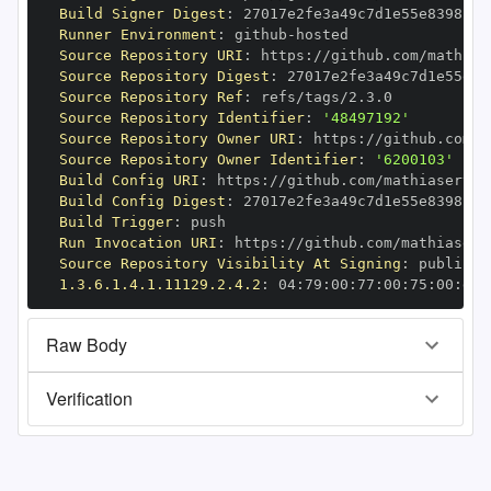
Build Signer Digest
:
Runner Environment
:
 github
-
Source Repository URI
:
 https
:
//github.com/mathias
Source Repository Digest
:
Source Repository Ref
:
Source Repository Identifier
:
'48497192'
Source Repository Owner URI
:
 https
:
Source Repository Owner Identifier
:
'6200103'
Build Config URI
:
 https
:
//github.com/mathiasertl/
Build Config Digest
:
Build Trigger
:
Run Invocation URI
:
 https
:
//github.com/mathiasert
Source Repository Visibility At Signing
:
1.3.6.1.4.1.11129.2.4.2
:
 04
:
79
:
00
:
77
:
00
:
75
:
00
:
dd
:
Raw Body
Verification