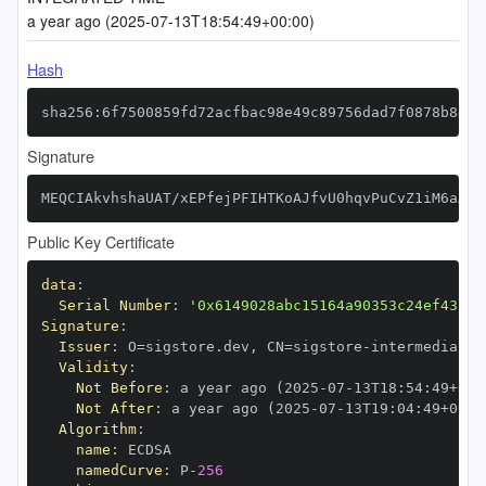
a year ago (2025-07-13T18:54:49+00:00)
Hash
sha256:6f7500859fd72acfbac98e49c89756dad7f0878b840a
Signature
MEQCIAkvhshaUAT/xEPfejPFIHTKoAJfvU0hqvPuCvZ1iM6aAiA
Public Key Certificate
data
:
Serial Number
:
'0x6149028abc15164a90353c24ef433fa
Signature
:
Issuer
:
 O=sigstore.dev
,
 CN=sigstore
-
Validity
:
Not Before
:
 a year ago (2025
-
07
-
13T18
:
54
:
49+00
:
Not After
:
 a year ago (2025
-
07
-
13T19
:
04
:
49+00
:
Algorithm
:
name
:
namedCurve
:
 P
-
256