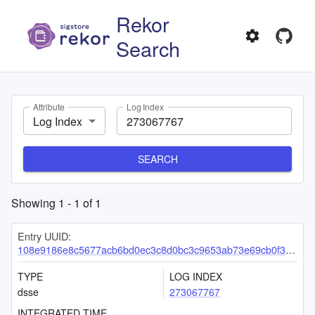
Rekor
Search
Attribute
Log Index
Log Index
SEARCH
Showing
1
-
1
of
1
Entry UUID:
108e9186e8c5677acb6bd0ec3c8d0bc3c9653ab73e69cb0f3bfd09ce76dfea312bd3d137a9001f9d
TYPE
LOG INDEX
dsse
273067767
INTEGRATED TIME