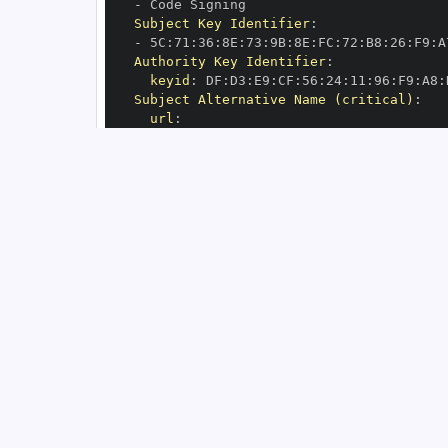
-
Subject Key Identifier
:
-
 5C
:
71
:
36
:
8E
:
73
:
9B
:
8E
:
FC
:
72
:
B8
:
26
:
F9
:
A
Authority Key Identifier
:
keyid
:
 DF
:
D3
:
E9
:
CF
:
56
:
24
:
11
:
96
:
F9
:
A8
:
Subject Alternative Name (critical)
:
url
:
-
 https
:
//github.com/cancervariants/d
OIDC Issuer
:
 https
:
GitHub Workflow Trigger
:
GitHub Workflow SHA
:
GitHub Workflow Name
:
GitHub Workflow Repository
:
 cancervaria
GitHub Workflow Ref
:
OIDC Issuer (v2)
:
 https
:
Build Signer URI
:
 https
:
//github.com/ca
Build Signer Digest
:
Runner Environment
:
 github
-
Source Repository URI
:
 https
:
//github.c
Source Repository Digest
:
Source Repository Ref
:
Source Repository Identifier
:
'33783185
Source Repository Owner URI
:
 https
:
Source Repository Owner Identifier
:
'44