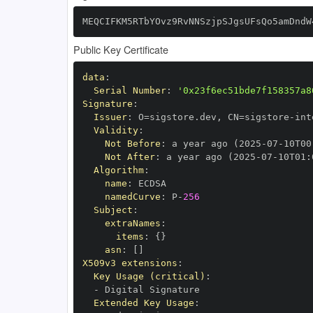
MEQCIFKM5RTbYOvz9RvNNSzjpSJgsUFsQo5amDndW
Public Key Certificate
data
:
Serial Number
:
'0x23f6ec51bde7f158357a8
Signature
:
Issuer
:
 O=sigstore.dev
,
 CN=sigstore
-
Validity
:
Not Before
:
 a year ago (2025
-
07
-
10T00
Not After
:
 a year ago (2025
-
07
-
10T01
:
Algorithm
:
name
:
namedCurve
:
 P
-
256
Subject
:
extraNames
:
items
:
{
}
asn
:
[
]
X509v3 extensions
:
Key Usage (critical)
:
-
Extended Key Usage
: