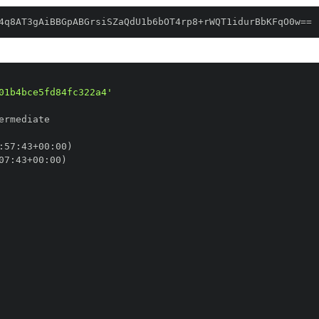
4q8AT3gAiBBGpABGrsiSZaQdU1b6bOT4rp8+rWQT1idurBbKFqO0w==
01b4bce5fd84fc322a4'
:
57
:
43+00
:
07
:
43+00
: