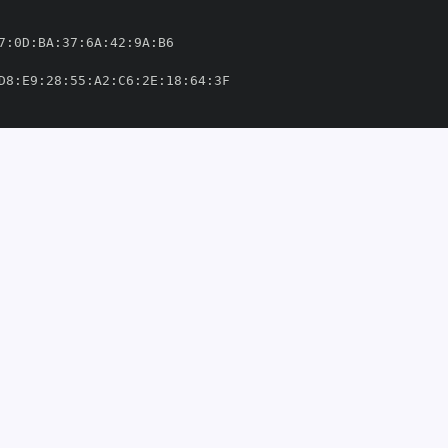
7
:
0D
:
BA
:
37
:
6A
:
42
:
9A
:
D8
:
E9
:
28
:
55
:
A2
:
C6
:
2E
:
18
:
64
:
isease
-
nts/disease
-
ncervariants/disease
-
om/cancervariants/disease
-
2'
814739'