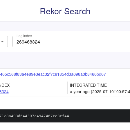
Rekor Search
Log Index
405c568f83a4e89e3eac32f7c61854d3a098a0b8460bd07
NDEX
INTEGRATED TIME
8324
a year ago (2025-07-10T00:57:
71c8a493d644307c4947467ce3cf44