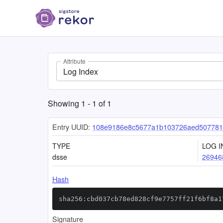
Attribute
Log Index
Showing
1
-
1
of
1
Entry UUID:
108e9186e8c5677a1b103726aed507781
TYPE
LOG I
dsse
26946
Hash
sha256:cbd037cb78ed828cf9e7757ff21f6bf8a1
Signature