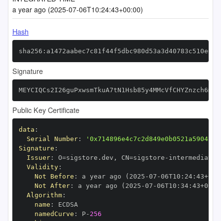
a year ago (2025-07-06T10:24:43+00:00)
Hash
sha256:a1472aabec7c81f44f5dbc980d53a3d40783c510e6f3
Signature
MEYCIQCs2I26guPxwsmTkuA7tN1Hsb85y4MMcVfCHYZnzch6mwI
Public Key Certificate
data
:
Serial Number
:
'0x714896e4c7c2d849e0b0521a5904a78
Signature
:
Issuer
:
 O=sigstore.dev
,
 CN=sigstore
-
Validity
:
Not Before
:
 a year ago (2025
-
07
-
06T10
:
24
:
43+00
:
Not After
:
 a year ago (2025
-
07
-
06T10
:
34
:
43+00
:
Algorithm
:
name
:
namedCurve
:
 P
-
256