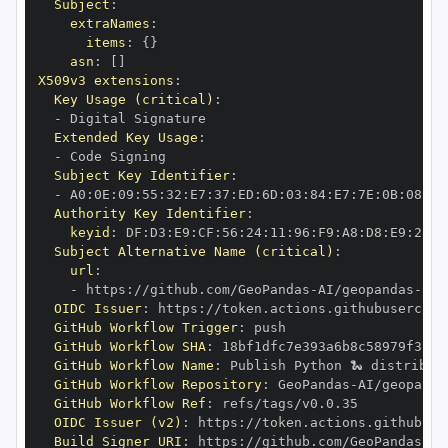
Subject
:
extraNames
:
items
:
{
}
asn
:
[
]
X509v3 extensions
:
Key Usage (critical)
:
-
Extended Key Usage
:
-
Subject Key Identifier
:
-
 A0
:
0E
:
09
:
55
:
32
:
E7
:
37
:
ED
:
6D
:
03
:
84
:
E7
:
7E
:
0B
:
08
:
D0
Authority Key Identifier
:
keyid
:
 DF
:
D3
:
E9
:
CF
:
56
:
24
:
11
:
96
:
F9
:
A8
:
D8
:
E9
:
28
:
5
Subject Alternative Name (critical)
:
url
:
-
 https
:
//github.com/GeoPandas
-
AI/geopandas
-
ai/
OIDC Issuer
:
 https
:
GitHub Workflow Trigger
:
GitHub Workflow SHA
:
GitHub Workflow Name
:
GitHub Workflow Repository
:
 GeoPandas
-
AI/geopanda
GitHub Workflow Ref
:
OIDC Issuer (v2)
:
 https
:
Build Signer URI
:
 https
:
//github.com/GeoPandas
-
AI