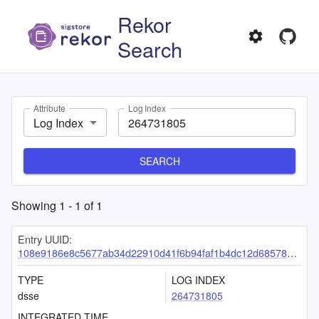
Rekor
Search
Attribute
Log Index
Log Index
SEARCH
Showing
1
-
1
of
1
Entry UUID:
108e9186e8c5677ab34d22910d41f6b94faf1b4dc12d6857848f1eabad2ab33c7ed294c2cd726218
TYPE
LOG INDEX
dsse
264731805
INTEGRATED TIME